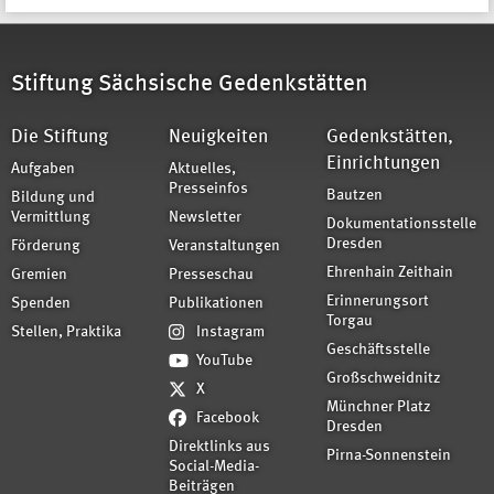
Stiftung Sächsische Gedenkstätten
Die Stiftung
Neuigkeiten
Gedenkstätten,
Einrichtungen
Aufgaben
Aktuelles,
Presseinfos
Bautzen
Bildung und
Vermittlung
Newsletter
Dokumentationsstelle
Dresden
Förderung
Veranstaltungen
Ehrenhain Zeithain
Gremien
Presseschau
Erinnerungsort
Spenden
Publikationen
Torgau
Stellen, Praktika
Instagram
Geschäftsstelle
YouTube
Großschweidnitz
X
Münchner Platz
Facebook
Dresden
Direktlinks aus
Pirna-Sonnenstein
Social-Media-
Beiträgen