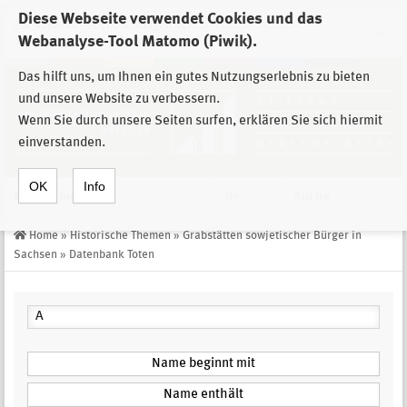
Diese Webseite verwendet Cookies und das
Zur Auswahl der Einrichtungen der
Webanalyse-Tool Matomo (Piwik).
Stiftung Sächsische Gedenkstätten
Das hilft uns, um Ihnen ein gutes Nutzungserlebnis zu bieten
und unsere Website zu verbessern.
Wenn Sie durch unsere Seiten surfen, erklären Sie sich hiermit
einverstanden.
OK
Info
Navigation
de
Suche
Home
»
Historische Themen
»
Grabstätten sowjetischer Bürger in
Sachsen
»
Datenbank Toten