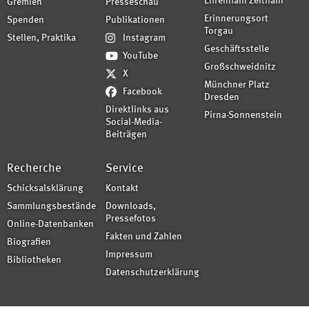
Ehrenhain Zeithain
Gremien
Presseschau
Erinnerungsort
Spenden
Publikationen
Torgau
Stellen, Praktika
Instagram
Geschäftsstelle
YouTube
Großschweidnitz
X
Münchner Platz
Facebook
Dresden
Direktlinks aus
Pirna-Sonnenstein
Social-Media-
Beiträgen
Recherche
Service
Schicksalsklärung
Kontakt
Sammlungsbestände
Downloads,
Pressefotos
Online-Datenbanken
Fakten und Zahlen
Biografien
Impressum
Bibliotheken
Datenschutzerklärung