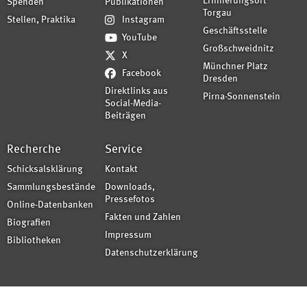
Erinnerungsort
Spenden
Publikationen
Torgau
Stellen, Praktika
Instagram
Geschäftsstelle
YouTube
Großschweidnitz
X
Münchner Platz
Facebook
Dresden
Direktlinks aus
Pirna-Sonnenstein
Social-Media-
Beiträgen
Recherche
Service
Schicksalsklärung
Kontakt
Sammlungsbestände
Downloads,
Pressefotos
Online-Datenbanken
Fakten und Zahlen
Biografien
Impressum
Bibliotheken
Datenschutzerklärung