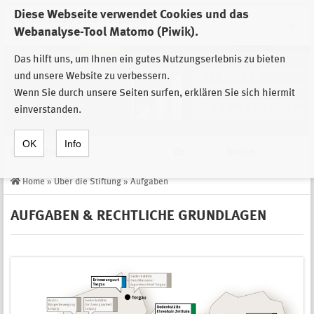
Diese Webseite verwendet Cookies und das
Zur Auswahl der Einrichtungen der
Webanalyse-Tool Matomo (Piwik).
Stiftung Sächsische Gedenkstätten
Das hilft uns, um Ihnen ein gutes Nutzungserlebnis zu bieten
und unsere Website zu verbessern.
Wenn Sie durch unsere Seiten surfen, erklären Sie sich hiermit
einverstanden.
OK
Info
Navigation
de
Suche
Home
»
Über die Stiftung
»
Aufgaben
AUFGABEN & RECHTLICHE GRUNDLAGEN