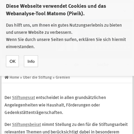
Diese Webseite verwendet Cookies und das
Zur Auswahl der Einrichtungen der
Webanalyse-Tool Matomo (Piwik).
Stiftung Sächsische Gedenkstätten
Das hilft uns, um Ihnen ein gutes Nutzungserlebnis zu bieten
und unsere Website zu verbessern.
Wenn Sie durch unsere Seiten surfen, erklären Sie sich hiermit
einverstanden.
OK
Info
Navigation
de
Suche
Home
»
Über die Stiftung
»
Gremien
Der
Stiftungsrat
entscheidet in allen grundsätzlichen
Angelegenheiten wie Haushalt, Förderungen oder
Gedenkstättenträgerschaften.
Der
Stiftungsbeirat
nimmt Stellung zu den für die Stiftungsarbeit
relevanten Themen und berücksichtigt dabei in besonderem