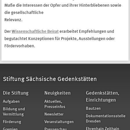
Maße die Interessen der Opfer und ihrer Hinterbliebenen sowie
die gesellschaftliche
Relevanz.
Der
Wissenschaftliche Beirat
erarbeitet Empfehlungen und
begutachtet Konzeptionen für Projekte, Ausstellungen oder
Fördervorhaben.
Stiftung Sächsische Gedenkstätten
Die Stiftung
Neuigkeiten
Gedenkstätten,
Einrichtungen
Aufgaben
Aktuelles,
Presseinfos
Bautzen
Bildung und
Vermittlung
Newsletter
Dokumentationsstelle
Dresden
Förderung
Veranstaltungen
Ehrenhain Zeithain
Gremien
Presseschau