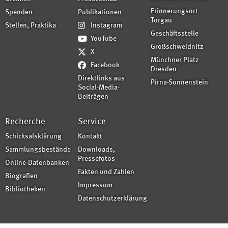
Erinnerungsort
Spenden
Publikationen
Torgau
Stellen, Praktika
Instagram
Geschäftsstelle
YouTube
Großschweidnitz
X
Münchner Platz
Facebook
Dresden
Direktlinks aus
Pirna-Sonnenstein
Social-Media-
Beiträgen
Recherche
Service
Schicksalsklärung
Kontakt
Sammlungsbestände
Downloads,
Pressefotos
Online-Datenbanken
Fakten und Zahlen
Biografien
Impressum
Bibliotheken
Datenschutzerklärung