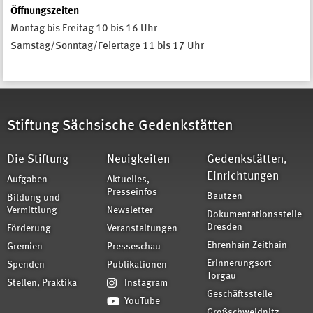
Öffnungszeiten
Montag bis Freitag 10 bis 16 Uhr
Samstag/Sonntag/Feiertage 11 bis 17 Uhr
Stiftung Sächsische Gedenkstätten
Die Stiftung
Neuigkeiten
Gedenkstätten,
Einrichtungen
Aufgaben
Aktuelles,
Presseinfos
Bautzen
Bildung und
Vermittlung
Newsletter
Dokumentationsstelle
Dresden
Förderung
Veranstaltungen
Ehrenhain Zeithain
Gremien
Presseschau
Erinnerungsort
Spenden
Publikationen
Torgau
Stellen, Praktika
Instagram
Geschäftsstelle
YouTube
Großschweidnitz