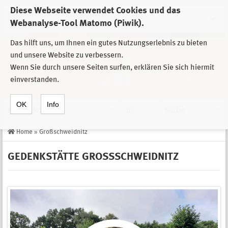
Diese Webseite verwendet Cookies und das
Zur Auswahl der Einrichtungen der
Webanalyse-Tool Matomo (Piwik).
Stiftung Sächsische Gedenkstätten
Das hilft uns, um Ihnen ein gutes Nutzungserlebnis zu bieten
und unsere Website zu verbessern.
Wenn Sie durch unsere Seiten surfen, erklären Sie sich hiermit
einverstanden.
OK
Info
Navigation
de
Suche
Home
»
Großschweidnitz
GEDENKSTÄTTE GROSSSCHWEIDNITZ