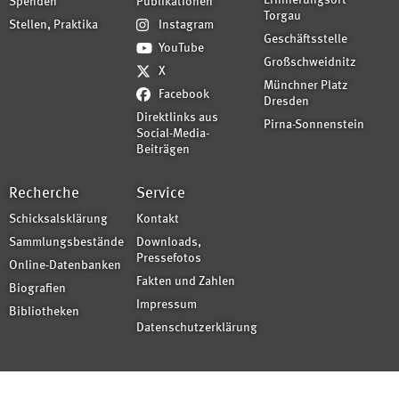
Erinnerungsort
Spenden
Publikationen
Torgau
Stellen, Praktika
Instagram
Geschäftsstelle
YouTube
Großschweidnitz
X
Münchner Platz
Facebook
Dresden
Direktlinks aus
Pirna-Sonnenstein
Social-Media-
Beiträgen
Recherche
Service
Schicksalsklärung
Kontakt
Sammlungsbestände
Downloads,
Pressefotos
Online-Datenbanken
Fakten und Zahlen
Biografien
Impressum
Bibliotheken
Datenschutzerklärung