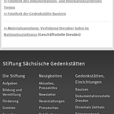
>> Fotothek des Dokumentations- und Informationszentrums
Torgau
>> Fotothek der Gedenkstätte Bautzen
>> Materialsammlung: Verfolgung Dresdner Juden im
Nationalsozialismus
(Geschäftsstelle Dresden)
Stiftung Sächsische Gedenkstätten
Die Stiftung
Neuigkeiten
Gedenkstätten,
Einrichtungen
Aufgaben
Aktuelles,
Presseinfos
Bautzen
Bildung und
Vermittlung
Newsletter
Dokumentationsstelle
Dresden
Förderung
Veranstaltungen
Ehrenhain Zeithain
Gremien
Presseschau