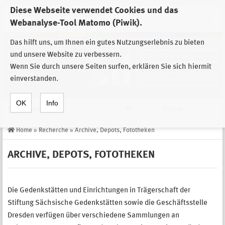
Diese Webseite verwendet Cookies und das
Zur Auswahl der Einrichtungen der
Webanalyse-Tool Matomo (Piwik).
Stiftung Sächsische Gedenkstätten
Das hilft uns, um Ihnen ein gutes Nutzungserlebnis zu bieten
und unsere Website zu verbessern.
Wenn Sie durch unsere Seiten surfen, erklären Sie sich hiermit
einverstanden.
OK
Info
Navigation
de
Suche
Home
»
Recherche
»
Archive, Depots, Fototheken
ARCHIVE, DEPOTS, FOTOTHEKEN
Die Gedenkstätten und Einrichtungen in Trägerschaft der
Stiftung Sächsische Gedenkstätten sowie die Geschäftsstelle
Dresden verfügen über verschiedene Sammlungen an