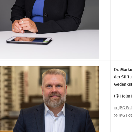
Dr. Marku
der Stift
Gedenkst
(© Holm 
>> JPG Fo
>> JPG Fo