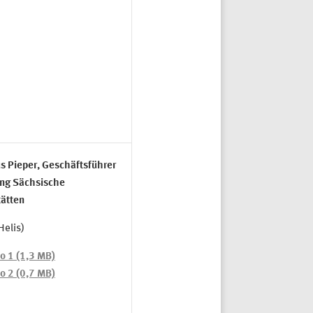
s Pieper
, Geschäftsführer
ung Sächsische
ätten
Helis)
to 1 (1,3 MB)
to 2 (0,7 MB)