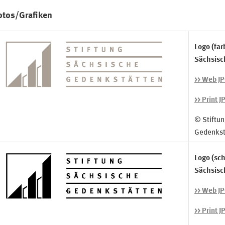
otos/Grafiken
Logo (far
Sächsisc
>> Web J
>> Print J
© Stiftu
Gedenkst
Logo (sch
Sächsisc
>> Web J
>> Print J