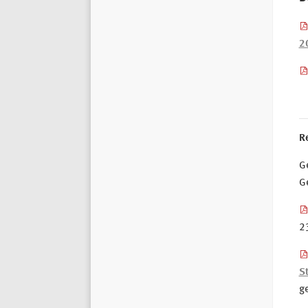
2
R
Ge
G
23
S
g