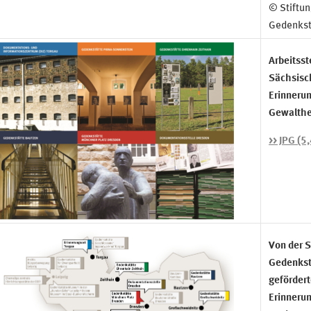
© Stiftu
Gedenkst
Arbeitsst
Sächsisc
Erinnerun
Gewalthe
>> JPG (5
Von der S
Gedenkst
gefördert
Erinnerun