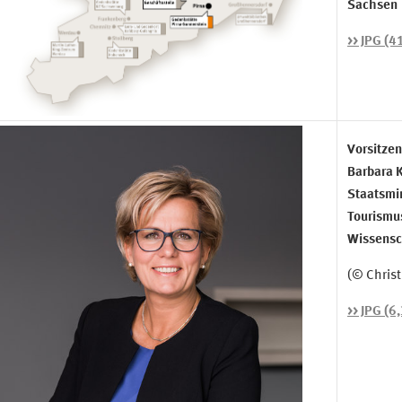
Sachsen
>> JPG (4
Vorsitzen
Barbara 
Staatsmin
Tourismus
Wissensch
(© Christ
>> JPG (6