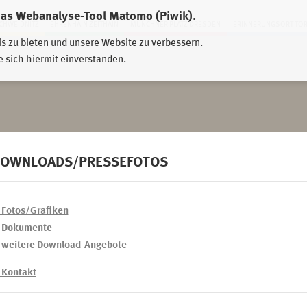
das Webanalyse-Tool Matomo (Piwik).
HWEIDNITZ
EHRENHAIN ZEITHAIN
MÜNCHNER PLATZ DRESDEN
ERINNERUNGSORT TO
is zu bieten und unsere Website zu verbessern.
e sich hiermit einverstanden.
OWNLOADS/PRESSEFOTOS
 Fotos/Grafiken
> Dokumente
> weitere Download-Angebote
 Kontakt