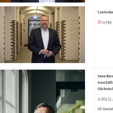
Curriculu
>> PDF
Sven Rie
Geschäft
Sächsisc
>> JPG (2
(© Daniel