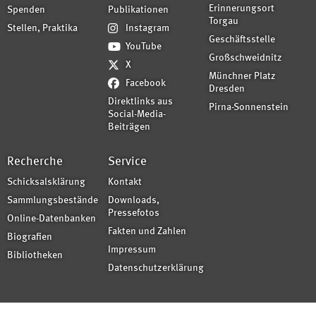
Erinnerungsort
Spenden
Publikationen
Torgau
Stellen, Praktika
Instagram
Geschäftsstelle
YouTube
Großschweidnitz
X
Münchner Platz
Facebook
Dresden
Direktlinks aus
Pirna-Sonnenstein
Social-Media-
Beiträgen
Recherche
Service
Schicksalsklärung
Kontakt
Sammlungsbestände
Downloads,
Pressefotos
Online-Datenbanken
Fakten und Zahlen
Biografien
Impressum
Bibliotheken
Datenschutzerklärung