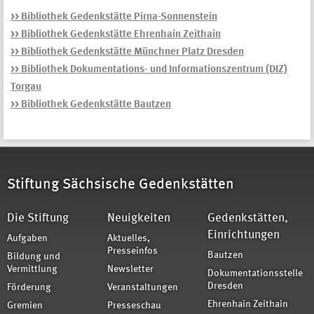
>> Bibliothek Gedenkstätte Pirna-Sonnenstein
>> Bibliothek Gedenkstätte Ehrenhain Zeithain
>> Bibliothek Gedenkstätte Münchner Platz Dresden
>> Bibliothek Dokumentations- und Informationszentrum (DIZ)
Torgau
>> Bibliothek Gedenkstätte Bautzen
Stiftung Sächsische Gedenkstätten
Die Stiftung
Neuigkeiten
Gedenkstätten,
Einrichtungen
Aufgaben
Aktuelles,
Presseinfos
Bautzen
Bildung und
Vermittlung
Newsletter
Dokumentationsstelle
Dresden
Förderung
Veranstaltungen
Ehrenhain Zeithain
Gremien
Presseschau