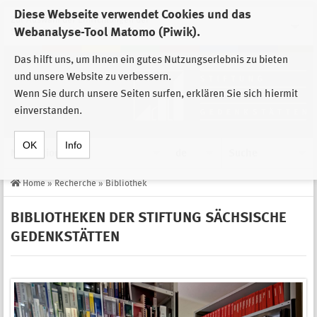
Diese Webseite verwendet Cookies und das
Zur Auswahl der Einrichtungen der
Webanalyse-Tool Matomo (Piwik).
Stiftung Sächsische Gedenkstätten
Das hilft uns, um Ihnen ein gutes Nutzungserlebnis zu bieten
und unsere Website zu verbessern.
Wenn Sie durch unsere Seiten surfen, erklären Sie sich hiermit
einverstanden.
OK
Info
Navigation
de
Suche
Home
»
Recherche
»
Bibliothek
BIBLIOTHEKEN DER STIFTUNG SÄCHSISCHE
GEDENKSTÄTTEN