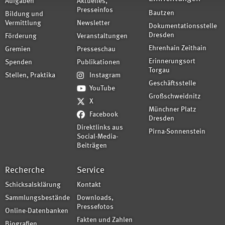
Aufgaben
Aktuelles,
Presseinfos
Bautzen
Bildung und
Vermittlung
Newsletter
Dokumentationsstelle
Dresden
Förderung
Veranstaltungen
Ehrenhain Zeithain
Gremien
Presseschau
Erinnerungsort
Spenden
Publikationen
Torgau
Stellen, Praktika
Instagram
Geschäftsstelle
YouTube
Großschweidnitz
X
Münchner Platz
Facebook
Dresden
Direktlinks aus
Pirna-Sonnenstein
Social-Media-
Beiträgen
Recherche
Service
Schicksalsklärung
Kontakt
Sammlungsbestände
Downloads,
Pressefotos
Online-Datenbanken
Fakten und Zahlen
Biografien