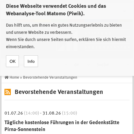
Diese Webseite verwendet Cookies und das
Zur Auswahl der Einrichtungen der
Webanalyse-Tool Matomo (Piwik).
Stiftung Sächsische Gedenkstätten
Das hilft uns, um Ihnen ein gutes Nutzungserlebnis zu bieten
und unsere Website zu verbessern.
Wenn Sie durch unsere Seiten surfen, erklären Sie sich hiermit
einverstanden.
OK
Info
Navigation
de
Suche
Home
»
Bevorstehende Veranstaltungen
Bevorstehende Veranstaltungen
01.07.26
(14:00)
-
31.08.26
(15:00)
Tägliche kostenlose Führungen in der Gedenkstätte
Pirna-Sonnenstein