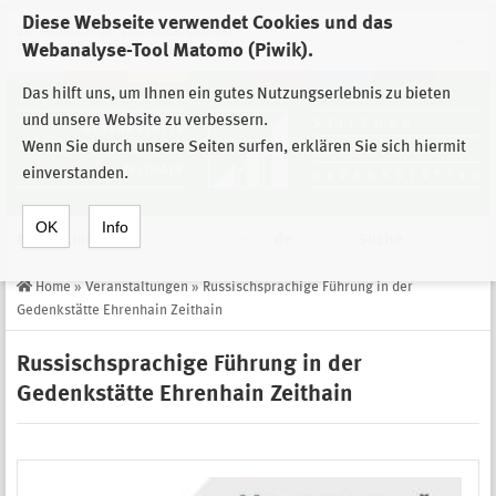
Diese Webseite verwendet Cookies und das
Zur Auswahl der Einrichtungen der
Webanalyse-Tool Matomo (Piwik).
Stiftung Sächsische Gedenkstätten
Das hilft uns, um Ihnen ein gutes Nutzungserlebnis zu bieten
und unsere Website zu verbessern.
Wenn Sie durch unsere Seiten surfen, erklären Sie sich hiermit
einverstanden.
OK
Info
Navigation
de
Suche
Home
»
Veranstaltungen
»
Russischsprachige Führung in der
Gedenkstätte Ehrenhain Zeithain
Russischsprachige Führung in der
Gedenkstätte Ehrenhain Zeithain