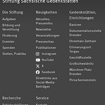
Stiftung Sächsische Gedenkstätten
Die Stiftung
Neuigkeiten
Gedenkstätten,
Einrichtungen
Aufgaben
Aktuelles,
Presseinfos
Bautzen
Bildung und
Vermittlung
Newsletter
Dokumentationsstelle
Dresden
Förderung
Veranstaltungen
Ehrenhain Zeithain
Gremien
Presseschau
Erinnerungsort
Spenden
Publikationen
Torgau
Stellen, Praktika
Instagram
Geschäftsstelle
YouTube
Großschweidnitz
X
Münchner Platz
Facebook
Dresden
Direktlinks aus
Pirna-Sonnenstein
Social-Media-
Beiträgen
Recherche
Service