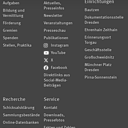
Einrichtungen
Aufgaben
Aktuelles,
Presseinfos
Bautzen
Bildung und
Vermittlung
Newsletter
Dokumentationsstelle
Dresden
Förderung
Veranstaltungen
Ehrenhain Zeithain
Gremien
Presseschau
Erinnerungsort
Spenden
Publikationen
Torgau
Stellen, Praktika
Instagram
Geschäftsstelle
YouTube
Großschweidnitz
X
Münchner Platz
Facebook
Dresden
Direktlinks aus
Pirna-Sonnenstein
Social-Media-
Beiträgen
Recherche
Service
Schicksalsklärung
Kontakt
Sammlungsbestände
Downloads,
Pressefotos
Online-Datenbanken
Fakten und Zahlen