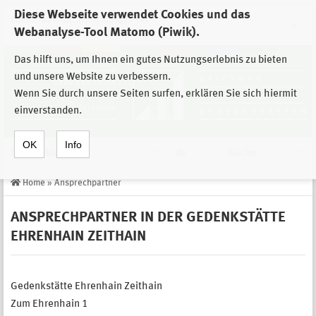
Diese Webseite verwendet Cookies und das
Zur Auswahl der Einrichtungen der
Webanalyse-Tool Matomo (Piwik).
Stiftung Sächsische Gedenkstätten
Das hilft uns, um Ihnen ein gutes Nutzungserlebnis zu bieten
und unsere Website zu verbessern.
Wenn Sie durch unsere Seiten surfen, erklären Sie sich hiermit
einverstanden.
OK
Info
Navigation
de
Suche
Home
»
Ansprechpartner
ANSPRECHPARTNER IN DER GEDENKSTÄTTE
EHRENHAIN ZEITHAIN
Gedenkstätte Ehrenhain Zeithain
Zum Ehrenhain 1