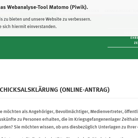
das Webanalyse-Tool Matomo (Piwik).
HWEIDNITZ
EHRENHAIN ZEITHAIN
MÜNCHNER PLATZ DRESDEN
ERINNERUNGSORT TO
is zu bieten und unsere Website zu verbessern.
e sich hiermit einverstanden.
CHICKSALSKLÄRUNG (ONLINE-ANTRAG)
e möchten als Angehöriger, Bevollmächtiger, Medienvertreter, öffent
skünfte zu Personen erhalten, die im Kriegsgefangenenlager Zeithain
rden? Sie möchten wissen, ob uns diesbezüglich Unterlagen zu Ihrer 