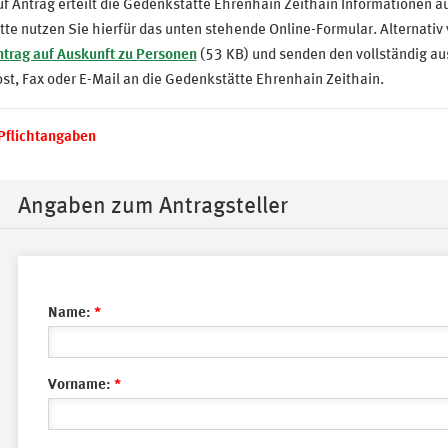
f Antrag erteilt die Gedenkstätte Ehrenhain Zeithain Informationen
tte nutzen Sie hierfür das unten stehende Online-Formular. Alternati
ntrag auf Auskunft zu Personen
(53 KB) und senden den vollständig au
st, Fax oder E-Mail an die Gedenkstätte Ehrenhain Zeithain.
 Pflichtangaben
Ausblenden
Angaben zum Antragsteller
Name:
*
Vorname:
*