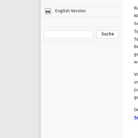
N
English Version
N
Se
Sp
Sp
B
ge
w
Vo
un
ju
ge
De
Sc