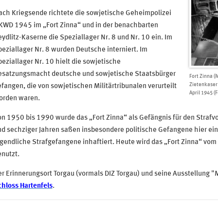
ach Kriegsende richtete die sowjetische Geheimpolizei
KWD 1945 im „Fort Zinna“ und in der benachbarten
ydlitz-Kaserne die Speziallager Nr. 8 und Nr. 10 ein. Im
eziallager Nr. 8 wurden Deutsche interniert. Im
eziallager Nr. 10 hielt die sowjetische
esatzungsmacht deutsche und sowjetische Staatsbürger
Fort Zinna (
Zietenkasern
fangen, die von sowjetischen Militärtribunalen verurteilt
April 1945 (
orden waren.
n 1950 bis 1990 wurde das „Fort Zinna“ als Gefängnis für den Strafvol
d sechziger Jahren saßen insbesondere politische Gefangene hier ein
gendliche Strafgefangene inhaftiert. Heute wird das „Fort Zinna“ vom 
nutzt.
r Erinnerungsort Torgau (vormals DIZ Torgau) und seine Ausstellung 
hloss Hartenfels
.