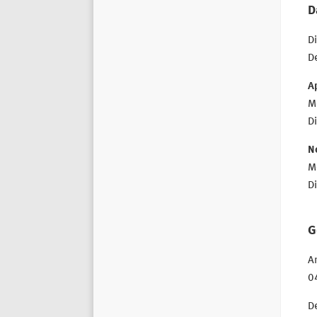
D
Di
De
A
M
D
N
M
D
G
Am
0
De