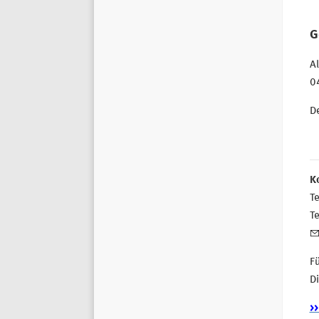
G
A
0
De
K
T
T
F
Di
>