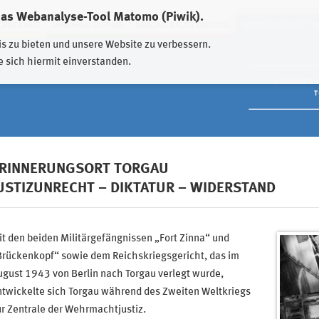
das Webanalyse-Tool Matomo (Piwik).
HWEIDNITZ
EHRENHAIN ZEITHAIN
MÜNCHNER PLATZ DRESDEN
ERINNERUNGSORT TO
is zu bieten und unsere Website zu verbessern.
e sich hiermit einverstanden.
RINNERUNGSORT TORGAU
USTIZUNRECHT – DIKTATUR – WIDERSTAND
t den beiden Militärgefängnissen „Fort Zinna“ und
Brückenkopf“ sowie dem Reichskriegsgericht, das im
gust 1943 von Berlin nach Torgau verlegt wurde,
ntwickelte sich Torgau während des Zweiten Weltkriegs
r Zentrale der Wehrmachtjustiz.