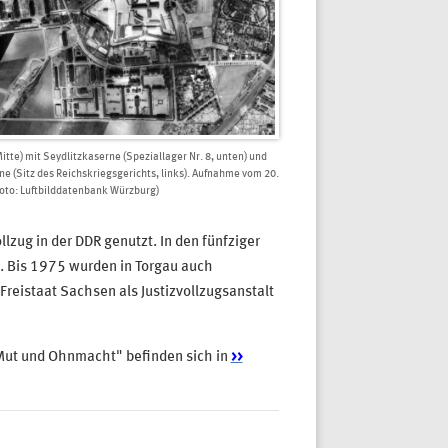
Mitte) mit Seydlitzkaserne (Speziallager Nr. 8, unten) und
e (Sitz des Reichskriegsgerichts, links). Aufnahme vom 20.
Foto: Luftbilddatenbank Würzburg)
lzug in der DDR genutzt. In den fünfziger
. Bis 1975 wurden in Torgau auch
Freistaat Sachsen als Justizvollzugsanstalt
"Mut und Ohnmacht" befinden sich in
>>