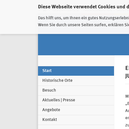
Diese Webseite verwendet Cookies und 
GESCHÄFTSSTELLE
PIRNA-SONNENSTEIN
GROSSSC
Das hilft uns, um Ihnen ein gutes Nutzungserlebn
Wenn Sie durch unsere Seiten surfen, erklären Si
E
Start
J
Historische Orte
Besuch
Mi
Aktuelles | Presse
„
Angebote
Au
e
Kontakt
zu