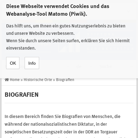
Diese Webseite verwendet Cookies und das
Zur Auswahl der Einrichtungen der
Webanalyse-Tool Matomo (Piwik).
Stiftung Sächsische Gedenkstätten
Das hilft uns, um Ihnen ein gutes Nutzungserlebnis zu bieten
und unsere Website zu verbessern.
Wenn Sie durch unsere Seiten surfen, erklären Sie sich hiermit
einverstanden.
OK
Info
Navigation
de
Suche
Home
»
Historische Orte
»
Biografien
BIOGRAFIEN
In diesem Bereich finden Sie Biografien von Menschen, die
während der nationalsozialistischen Diktatur, in der
sowjetischen Besatzungszeit oder in der DDR an Torgauer