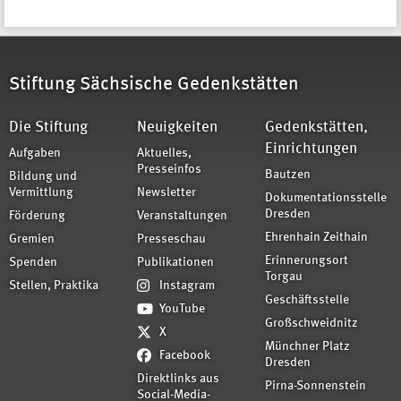
Stiftung Sächsische Gedenkstätten
Die Stiftung
Neuigkeiten
Gedenkstätten,
Einrichtungen
Aufgaben
Aktuelles,
Presseinfos
Bautzen
Bildung und
Vermittlung
Newsletter
Dokumentationsstelle
Dresden
Förderung
Veranstaltungen
Ehrenhain Zeithain
Gremien
Presseschau
Erinnerungsort
Spenden
Publikationen
Torgau
Stellen, Praktika
Instagram
Geschäftsstelle
YouTube
Großschweidnitz
X
Münchner Platz
Facebook
Dresden
Direktlinks aus
Pirna-Sonnenstein
Social-Media-