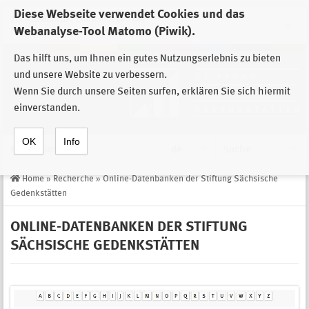
Diese Webseite verwendet Cookies und das
Zur Auswahl der Einrichtungen der
Webanalyse-Tool Matomo (Piwik).
Stiftung Sächsische Gedenkstätten
Das hilft uns, um Ihnen ein gutes Nutzungserlebnis zu bieten
und unsere Website zu verbessern.
Wenn Sie durch unsere Seiten surfen, erklären Sie sich hiermit
einverstanden.
OK
Info
Navigation
de
Suche
Home
»
Recherche
»
Online-Datenbanken der Stiftung Sächsische
Gedenkstätten
ONLINE-DATENBANKEN DER STIFTUNG
SÄCHSISCHE GEDENKSTÄTTEN