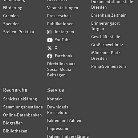
Vermittlung
Newsletter
Dokumentationsstelle
Dresden
Förderung
Veranstaltungen
Ehrenhain Zeithain
Gremien
Presseschau
Erinnerungsort
Spenden
Publikationen
Torgau
Stellen, Praktika
Instagram
Geschäftsstelle
YouTube
Großschweidnitz
X
Münchner Platz
Facebook
Dresden
Direktlinks aus
Pirna-Sonnenstein
Social-Media-
Beiträgen
Recherche
Service
Schicksalsklärung
Kontakt
Sammlungsbestände
Downloads,
Pressefotos
Online-Datenbanken
Fakten und Zahlen
Biografien
Impressum
Bibliotheken
Datenschutzerklärung