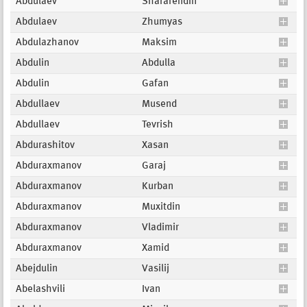
Abdulaev
Sharafendin
Abdulaev
Zhumyas
Abdulazhanov
Maksim
Abdulin
Abdulla
Abdulin
Gafan
Abdullaev
Musend
Abdullaev
Tevrish
Abdurashitov
Xasan
Abduraxmanov
Garaj
Abduraxmanov
Kurban
Abduraxmanov
Muxitdin
Abduraxmanov
Vladimir
Abduraxmanov
Xamid
Abejdulin
Vasilij
Abelashvili
Ivan