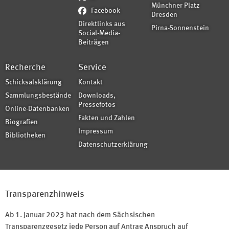
Münchner Platz
Facebook
Dresden
Direktlinks aus
Pirna-Sonnenstein
Social-Media-
Beiträgen
Recherche
Service
Schicksalsklärung
Kontakt
Sammlungsbestände
Downloads,
Pressefotos
Online-Datenbanken
Fakten und Zahlen
Biografien
Impressum
Bibliotheken
Datenschutzerklärung
Transparenzhinweis
Ab 1. Januar 2023 hat nach dem Sächsischen
Transparenzgesetz jede Person auf Antrag Anspruch auf