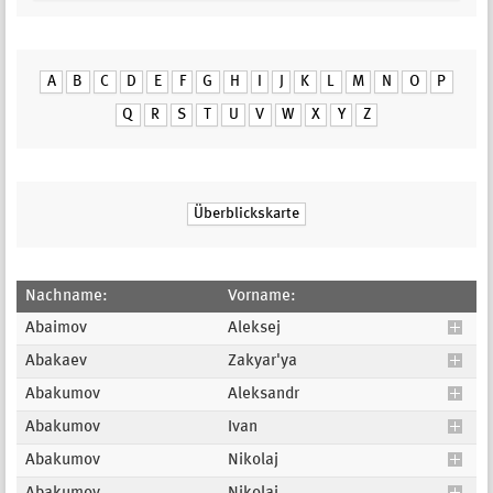
A
B
C
D
E
F
G
H
I
J
K
L
M
N
O
P
Q
R
S
T
U
V
W
X
Y
Z
Überblickskarte
Nachname:
Vorname:
Abaimov
Aleksej
Abakaev
Zakyar'ya
Abakumov
Aleksandr
Abakumov
Ivan
Abakumov
Nikolaj