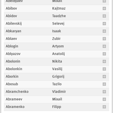
Abeldyaev
Mixail
Abibov
Kajtmaz
Abidov
Taadzhe
Abilevskij
Selevej
Abkaryan
Isaak
Ablaev
Zubir
Ablogin
Artyom
Ablyazov
Anatolij
Abolonin
Nikita
Abolonkin
Vasilij
Aborkin
Grigorij
Abosub
Tazilo
Abramchenko
Vladimir
Abrameev
Mixail
Abramenko
Filipp