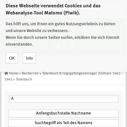
Diese Webseite verwendet Cookies und das
Zur Auswahl der Einrichtungen der
Webanalyse-Tool Matomo (Piwik).
Stiftung Sächsische Gedenkstätten
Das hilft uns, um Ihnen ein gutes Nutzungserlebnis zu bieten
und unsere Website zu verbessern.
Wenn Sie durch unsere Seiten surfen, erklären Sie sich hiermit
einverstanden.
OK
Info
Navigation
de
Suche
Home
»
Recherche
»
Totenbuch Kriegsgefangenenlager Zeithain 1941–
1945
»
Totenbuch