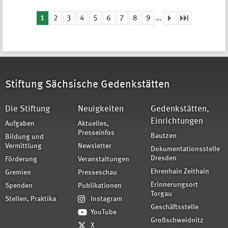
1
2
3
4
5
6
7
8
9
…
Seiten
Stiftung Sächsische Gedenkstätten
Die Stiftung
Neuigkeiten
Gedenkstätten,
Einrichtungen
Aufgaben
Aktuelles,
Presseinfos
Bautzen
Bildung und
Vermittlung
Newsletter
Dokumentationsstelle
Dresden
Förderung
Veranstaltungen
Ehrenhain Zeithain
Gremien
Presseschau
Erinnerungsort
Spenden
Publikationen
Torgau
Stellen, Praktika
Instagram
Geschäftsstelle
YouTube
Großschweidnitz
X