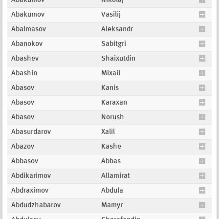
Abakumov
Nikolaj
Abakumov
Vasilij
Abalmasov
Aleksandr
Abanokov
Sabitgri
Abashev
Shaixutdin
Abashin
Mixail
Abasov
Kanis
Abasov
Karaxan
Abasov
Norush
Abasurdarov
Xalil
Abazov
Kashe
Abbasov
Abbas
Abdikarimov
Allamirat
Abdraximov
Abdula
Abdudzhabarov
Mamyr