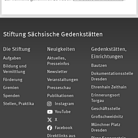
Stiftung Sächsische Gedenkstätten
Die Stiftung
Neuigkeiten
Gedenkstätten,
Einrichtungen
Aufgaben
Aktuelles,
Presseinfos
Bautzen
Bildung und
Vermittlung
Newsletter
Dokumentationsstelle
Dresden
Förderung
Veranstaltungen
Ehrenhain Zeithain
Gremien
Presseschau
Erinnerungsort
Spenden
Publikationen
Torgau
Stellen, Praktika
Instagram
Geschäftsstelle
YouTube
Großschweidnitz
X
Münchner Platz
Facebook
Dresden
Direktlinks aus