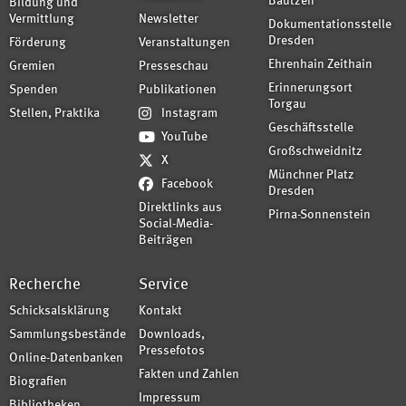
Bautzen
Bildung und
Vermittlung
Newsletter
Dokumentationsstelle
Dresden
Förderung
Veranstaltungen
Ehrenhain Zeithain
Gremien
Presseschau
Erinnerungsort
Spenden
Publikationen
Torgau
Stellen, Praktika
Instagram
Geschäftsstelle
YouTube
Großschweidnitz
X
Münchner Platz
Facebook
Dresden
Direktlinks aus
Pirna-Sonnenstein
Social-Media-
Beiträgen
Recherche
Service
Schicksalsklärung
Kontakt
Sammlungsbestände
Downloads,
Pressefotos
Online-Datenbanken
Fakten und Zahlen
Biografien
Impressum
Bibliotheken