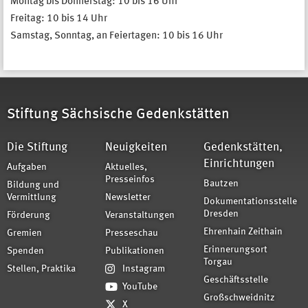
Montag bis Donnerstag: 10 bis 16 Uhr
Freitag: 10 bis 14 Uhr
Samstag, Sonntag, an Feiertagen: 10 bis 16 Uhr
Stiftung Sächsische Gedenkstätten
Die Stiftung
Neuigkeiten
Gedenkstätten,
Einrichtungen
Aufgaben
Aktuelles,
Presseinfos
Bautzen
Bildung und
Vermittlung
Newsletter
Dokumentationsstelle
Dresden
Förderung
Veranstaltungen
Ehrenhain Zeithain
Gremien
Presseschau
Erinnerungsort
Spenden
Publikationen
Torgau
Stellen, Praktika
Instagram
Geschäftsstelle
YouTube
Großschweidnitz
X