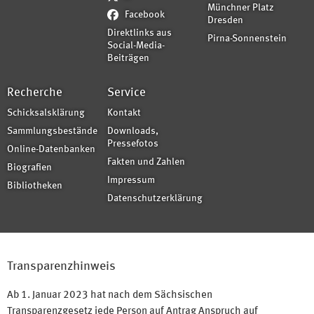
Münchner Platz
Facebook
Dresden
Direktlinks aus
Pirna-Sonnenstein
Social-Media-
Beiträgen
Recherche
Service
Schicksalsklärung
Kontakt
Sammlungsbestände
Downloads,
Pressefotos
Online-Datenbanken
Fakten und Zahlen
Biografien
Impressum
Bibliotheken
Datenschutzerklärung
Transparenzhinweis
Ab 1. Januar 2023 hat nach dem Sächsischen
Transparenzgesetz jede Person auf Antrag Anspruch auf