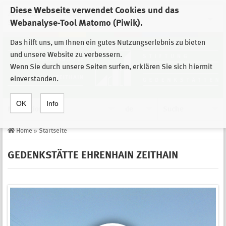
Diese Webseite verwendet Cookies und das
Zur Auswahl der Einrichtungen der
Webanalyse-Tool Matomo (Piwik).
Stiftung Sächsische Gedenkstätten
Das hilft uns, um Ihnen ein gutes Nutzungserlebnis zu bieten
und unsere Website zu verbessern.
Wenn Sie durch unsere Seiten surfen, erklären Sie sich hiermit
einverstanden.
OK
Info
Navigation
de
Suche
Home
»
Startseite
GEDENKSTÄTTE EHRENHAIN ZEITHAIN