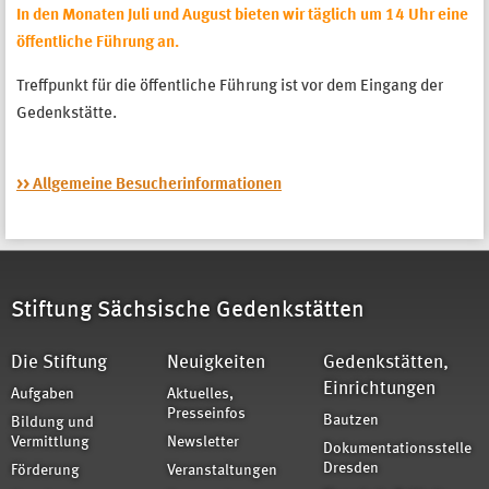
In den Monaten Juli und August bieten wir täglich um 14 Uhr eine
öffentliche Führung an.
Treffpunkt für die öffentliche Führung ist vor dem Eingang der
Gedenkstätte.
>> Allgemeine Besucherinformationen
Stiftung Sächsische Gedenkstätten
Die Stiftung
Neuigkeiten
Gedenkstätten,
Einrichtungen
Aufgaben
Aktuelles,
Presseinfos
Bautzen
Bildung und
Vermittlung
Newsletter
Dokumentationsstelle
Dresden
Förderung
Veranstaltungen