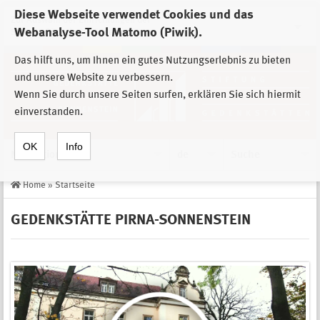
Diese Webseite verwendet Cookies und das
Zur Auswahl der Einrichtungen der
Webanalyse-Tool Matomo (Piwik).
Stiftung Sächsische Gedenkstätten
Das hilft uns, um Ihnen ein gutes Nutzungserlebnis zu bieten
und unsere Website zu verbessern.
Wenn Sie durch unsere Seiten surfen, erklären Sie sich hiermit
einverstanden.
OK
Info
Navigation
de
Suche
Home
»
Startseite
GEDENKSTÄTTE PIRNA-SONNENSTEIN