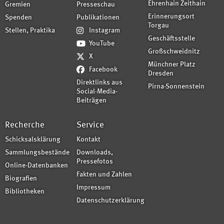
Ehrenhain Zeithain
Gremien
Presseschau
Erinnerungsort
Spenden
Publikationen
Torgau
Stellen, Praktika
Instagram
Geschäftsstelle
YouTube
Großschweidnitz
X
Münchner Platz
Facebook
Dresden
Direktlinks aus
Pirna-Sonnenstein
Social-Media-
Beiträgen
Recherche
Service
Schicksalsklärung
Kontakt
Sammlungsbestände
Downloads,
Pressefotos
Online-Datenbanken
Fakten und Zahlen
Biografien
Impressum
Bibliotheken
Datenschutzerklärung