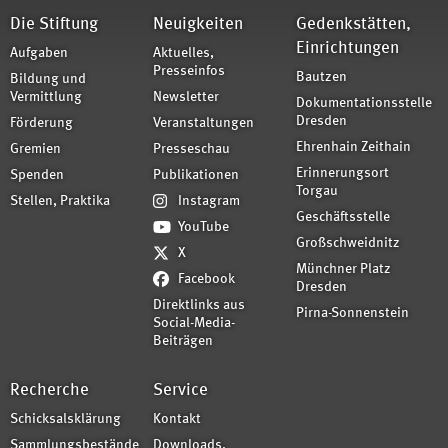
Die Stiftung
Neuigkeiten
Gedenkstätten,
Einrichtungen
Aufgaben
Aktuelles,
Presseinfos
Bautzen
Bildung und
Vermittlung
Newsletter
Dokumentationsstelle
Dresden
Förderung
Veranstaltungen
Ehrenhain Zeithain
Gremien
Presseschau
Erinnerungsort
Spenden
Publikationen
Torgau
Stellen, Praktika
Instagram
Geschäftsstelle
YouTube
Großschweidnitz
X
Münchner Platz
Facebook
Dresden
Direktlinks aus
Pirna-Sonnenstein
Social-Media-
Beiträgen
Recherche
Service
Schicksalsklärung
Kontakt
Sammlungsbestände
Downloads,