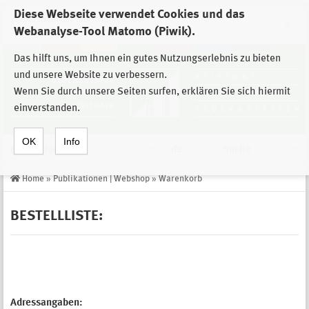
Diese Webseite verwendet Cookies und das
Zur Auswahl der Einrichtungen der
Webanalyse-Tool Matomo (Piwik).
Stiftung Sächsische Gedenkstätten
Das hilft uns, um Ihnen ein gutes Nutzungserlebnis zu bieten
und unsere Website zu verbessern.
Wenn Sie durch unsere Seiten surfen, erklären Sie sich hiermit
einverstanden.
OK
Info
Navigation
de
Suche
Home
»
Publikationen | Webshop
»
Warenkorb
BESTELLLISTE:
Adressangaben: