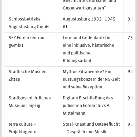
Geschichte erforschen und
Gegenwart gestalten“
Schlossbetriebe
Augustusburg 1933–1945
9.99
Augustusburg GmbH
#1
SFZ Förderzentrum
Lern- und Gedenkort: für
75.4
gGmbH
eine inklusive, historische
und politische
Bildungsarbeit
Städtische Museen
Mythos Zittauwerke? Ein
9.00
Zittau
Rüstungskonzern der NS-Zeit
und seine Rezeption
Stadtgeschichtliches
Digitale Erschließung des
9.81
Museum Leipzig
jüdischen Fotoarchivs A.
Mittelmann
terra cultura –
Stasi-Knast und Ostseeflucht
9.72
Projektagentur
– Gespräch und Musik