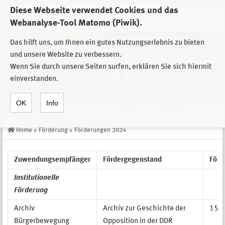
Diese Webseite verwendet Cookies und das
Zur Auswahl der Einrichtungen der
Webanalyse-Tool Matomo (Piwik).
Stiftung Sächsische Gedenkstätten
Das hilft uns, um Ihnen ein gutes Nutzungserlebnis zu bieten
und unsere Website zu verbessern.
Wenn Sie durch unsere Seiten surfen, erklären Sie sich hiermit
einverstanden.
OK
Info
Navigation
de
Suche
Home
»
Förderung
»
Förderungen 2024
Zuwendungsempfänger
Fördergegenstand
För
Institutionelle
Förderung
Archiv
Archiv zur Geschichte der
150.
Bürgerbewegung
Opposition in der DDR