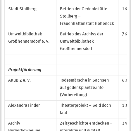
Stadt Stollberg
Betrieb der Gedenkstätte
169.
Stollberg –
Frauenhaftanstalt Hoheneck
Umweltbibliothek
Betrieb des Archivs der
76.5
Großhennersdorf e. V.
Umweltbibliothek
Großhennersdorf
Projektförderung
AKuBIZ e. V.
Todesmärsche in Sachsen
6.00
auf gedenkplaetze.info
(Vorbereitung)
Alexandra Finder
Theaterprojekt – Seid doch
13.5
laut
Archiv
Zeitgeschichte entdecken –
34.5
Bürgerbewegung
interaktiv und digital!