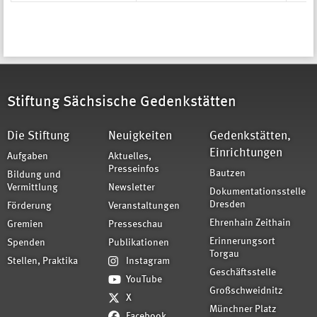
Stiftung Sächsische Gedenkstätten
Die Stiftung
Neuigkeiten
Gedenkstätten,
Einrichtungen
Aufgaben
Aktuelles,
Presseinfos
Bautzen
Bildung und
Vermittlung
Newsletter
Dokumentationsstelle
Dresden
Förderung
Veranstaltungen
Ehrenhain Zeithain
Gremien
Presseschau
Erinnerungsort
Spenden
Publikationen
Torgau
Stellen, Praktika
Instagram
Geschäftsstelle
YouTube
Großschweidnitz
X
Münchner Platz
Facebook