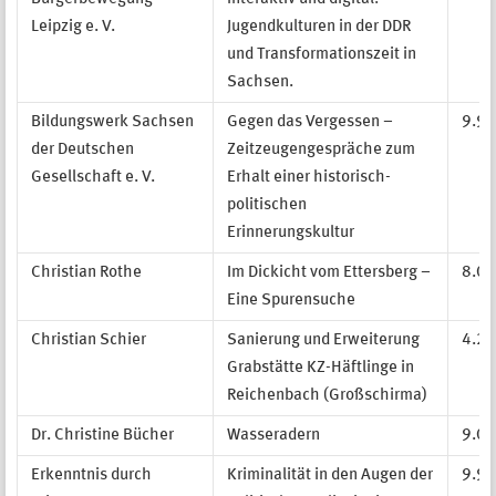
Leipzig e. V.
Jugendkulturen in der DDR
und Transformationszeit in
Sachsen.
Bildungswerk Sachsen
Gegen das Vergessen –
9.99
der Deutschen
Zeitzeugengespräche zum
Gesellschaft e. V.
Erhalt einer historisch-
politischen
Erinnerungskultur
Christian Rothe
Im Dickicht vom Ettersberg –
8.00
Eine Spurensuche
Christian Schier
Sanierung und Erweiterung
4.21
Grabstätte KZ-Häftlinge in
Reichenbach (Großschirma)
Dr. Christine Bücher
Wasseradern
9.00
Erkenntnis durch
Kriminalität in den Augen der
9.99