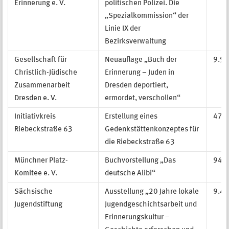
Erinnerung e. V.
politischen Polizei. Die
„Spezialkommission“ der
Linie IX der
Bezirksverwaltung
Gesellschaft für
Neuauflage „Buch der
9.99
Christlich-Jüdische
Erinnerung – Juden in
Zusammenarbeit
Dresden deportiert,
Dresden e. V.
ermordet, verschollen“
Initiativkreis
Erstellung eines
47.6
Riebeckstraße 63
Gedenkstättenkonzeptes für
die Riebeckstraße 63
Münchner Platz-
Buchvorstellung „Das
942,
Komitee e. V.
deutsche Alibi“
Sächsische
Ausstellung „20 Jahre lokale
9.40
Jugendstiftung
Jugendgeschichtsarbeit und
Erinnerungskultur –