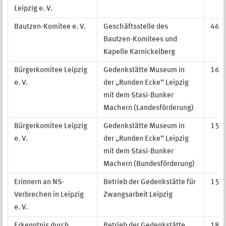
Leipzig e. V.
Bautzen-Komitee e. V.
Geschäftsstelle des
46.3
Bautzen-Komitees und
Kapelle Karnickelberg
Bürgerkomitee Leipzig
Gedenkstätte Museum in
166.
e. V.
der „Runden Ecke“ Leipzig
mit dem Stasi-Bunker
Machern (Landesförderung)
Bürgerkomitee Leipzig
Gedenkstätte Museum in
153.
e. V.
der „Runden Ecke“ Leipzig
mit dem Stasi-Bunker
Machern (Bundesförderung)
Erinnern an NS-
Betrieb der Gedenkstätte für
150.
Verbrechen in Leipzig
Zwangsarbeit Leipzig
e. V.
Erkenntnis durch
Betrieb der Gedenkstätte
180.