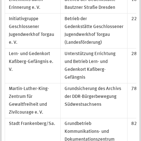
Erinnerung e. V.
Bautzner Straße Dresden
Initiativgruppe
Betrieb der
229.
Geschlossener
Gedenkstätte Geschlossener
Jugendwerkhof Torgau
Jugendwerkhof Torgau
e. V.
(Landesförderung)
Lern- und Gedenkort
Unterstützung Errichtung
280.
Kaßberg-Gefängnis e.
und Betrieb Lern- und
V.
Gedenkort Kaßberg-
Gefängnis
Martin-Luther-King-
Grundsicherung des Archivs
78.0
Zentrum für
der DDR-Bürgerbewegung
Gewaltfreiheit und
Südwestsachsens
Zivilcourage e. V.
Stadt Frankenberg/Sa.
Grundbetrieb
82.8
Kommunikations- und
Dokumentationszentrum