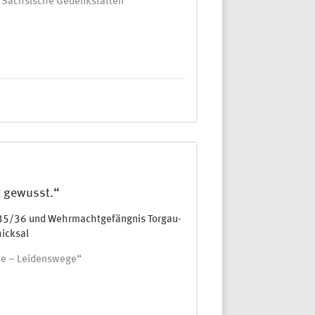
ng Sächsische Gedenkstätten
t gewusst.“
35/36 und Wehrmachtgefängnis Torgau-
hicksal
se – Leidenswege“