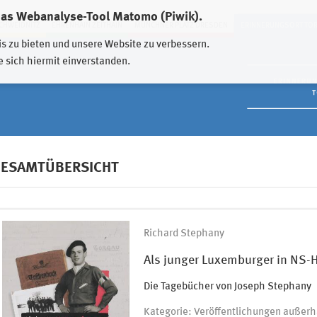
das Webanalyse-Tool Matomo (Piwik).
HWEIDNITZ
EHRENHAIN ZEITHAIN
MÜNCHNER PLATZ DRESDEN
ERINNERUNGSORT TO
is zu bieten und unsere Website zu verbessern.
e sich hiermit einverstanden.
ESAMTÜBERSICHT
Richard Stephany
Als junger Luxemburger in NS-H
Die Tagebücher von Joseph Stephany
Kategorie: Veröffentlichungen außerh