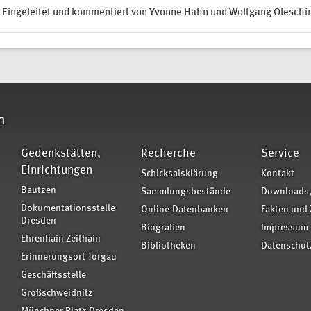
Eingeleitet und kommentiert von Yvonne Hahn und Wolfgang Oleschin
n
Gedenkstätten,
Recherche
Service
Einrichtungen
Schicksalsklärung
Kontakt
Bautzen
Sammlungsbestände
Downloads,
Dokumentationsstelle
Online-Datenbanken
Fakten und 
Dresden
Biografien
Impressum
Ehrenhain Zeithain
Bibliotheken
Datenschut
Erinnerungsort Torgau
Geschäftsstelle
Großschweidnitz