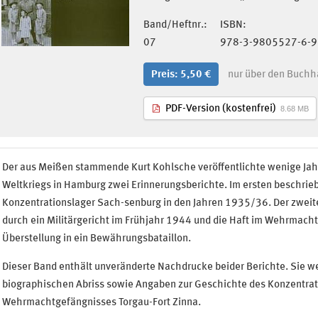
Band/Heftnr.:
ISBN:
07
978-3-9805527-6-9
Preis: 5,50 €
nur über den Buchh
PDF-Version (kostenfrei)
8.68 MB
Der aus Meißen stammende Kurt Kohlsche veröffentlichte wenige Ja
Weltkriegs in Hamburg zwei Erinnerungsberichte. Im ersten beschrieb
Konzentrationslager Sach-senburg in den Jahren 1935/36. Der zweite 
durch ein Militärgericht im Frühjahr 1944 und die Haft im Wehrmacht
Überstellung in ein Bewährungsbataillon.
Dieser Band enthält unveränderte Nachdrucke beider Berichte. Sie w
biographischen Abriss sowie Angaben zur Geschichte des Konzentra
Wehrmachtgefängnisses Torgau-Fort Zinna.