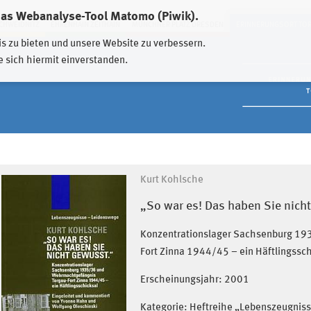
das Webanalyse-Tool Matomo (Piwik).
HWEIDNITZ
EHRENHAIN ZEITHAIN
MÜNCHNER PLATZ DRESDEN
ERINNERUNGSORT TO
is zu bieten und unsere Website zu verbessern.
e sich hiermit einverstanden.
Kurt Kohlsche
„So war es! Das haben Sie nich
Konzentrationslager Sachsenburg 19
Fort Zinna 1944/45 – ein Häftlingssch
Erscheinungsjahr:
2001
Kategorie: Heftreihe „Lebenszeugnis