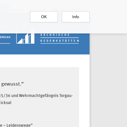
RGAU
BAUTZEN
SACHSENBURG
DOKUMENTATIONSSTELLE
OK
Info
t gewusst.“
35/36 und Wehrmachtgefängnis Torgau-
icksal
se – Leidenswege“