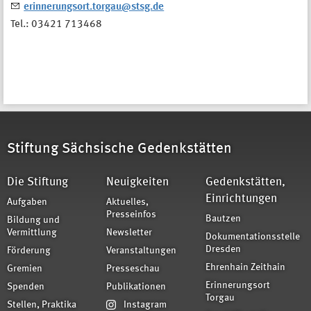
erinnerungsort.torgau@stsg.de
Tel.: 03421 713468
Stiftung Sächsische Gedenkstätten
Die Stiftung
Neuigkeiten
Gedenkstätten,
Einrichtungen
Aufgaben
Aktuelles,
Presseinfos
Bautzen
Bildung und
Vermittlung
Newsletter
Dokumentationsstelle
Dresden
Förderung
Veranstaltungen
Ehrenhain Zeithain
Gremien
Presseschau
Erinnerungsort
Spenden
Publikationen
Torgau
Stellen, Praktika
Instagram