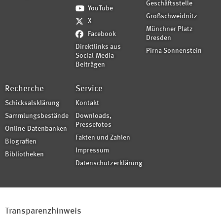
Geschäftsstelle
YouTube
Großschweidnitz
X
Münchner Platz
Facebook
Dresden
Direktlinks aus
Pirna-Sonnenstein
Social-Media-
Beiträgen
Recherche
Service
Schicksalsklärung
Kontakt
Sammlungsbestände
Downloads,
Pressefotos
Online-Datenbanken
Fakten und Zahlen
Biografien
Impressum
Bibliotheken
Datenschutzerklärung
Transparenzhinweis