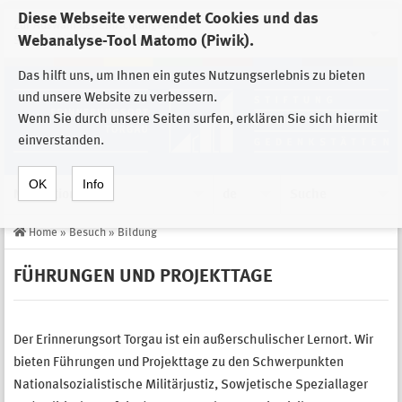
Diese Webseite verwendet Cookies und das
Zur Auswahl der Einrichtungen der
Webanalyse-Tool Matomo (Piwik).
Stiftung Sächsische Gedenkstätten
Das hilft uns, um Ihnen ein gutes Nutzungserlebnis zu bieten
und unsere Website zu verbessern.
Wenn Sie durch unsere Seiten surfen, erklären Sie sich hiermit
einverstanden.
OK
Info
Navigation
de
Suche
Home
»
Besuch
»
Bildung
FÜHRUNGEN UND PROJEKTTAGE
Der Erinnerungsort Torgau ist ein außerschulischer Lernort. Wir
bieten Führungen und Projekttage zu den Schwerpunkten
Nationalsozialistische Militärjustiz, Sowjetische Speziallager