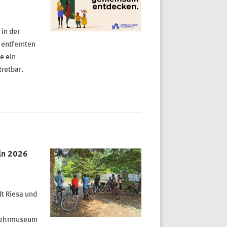
 in der
 entfernten
e ein
retbar.
ln 2026
t Riesa und
wehrmuseum