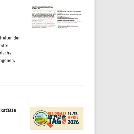
heiten der
tätte
rische
angenen.
kstätte