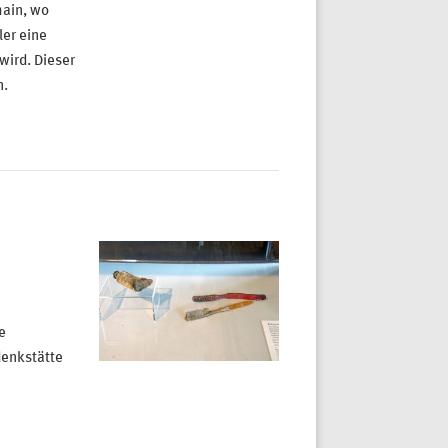
hain, wo
ler eine
ird. Dieser
n.
e
enkstätte