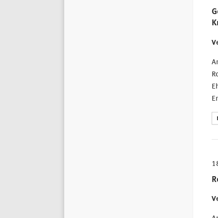
G
K
Ve
A
Ro
Eh
Er
1
R
Ve