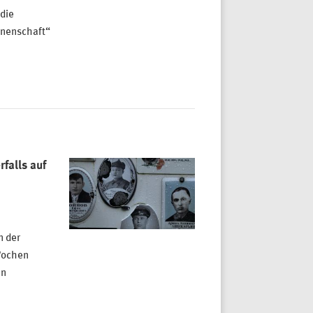
 die
enenschaft“
falls auf
n der
 Wochen
en