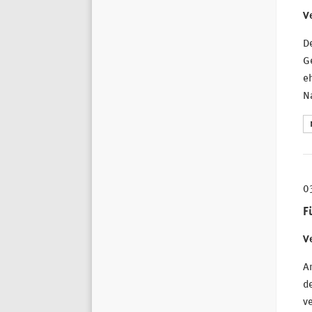
Ve
De
G
e
N
0
F
Ve
A
de
v