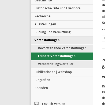
Geschichte
d
Historische Orte und Friedhöfe
de
Recherche
al
S
Ausstellungen
z
Bildung und Vermittlung
Veranstaltungen
Bevorstehende Veranstaltungen
Frühere Veranstaltungen
2
Veranstaltungsverteiler
Ö
Publikationen | Webshop
Ve
Biografien
D
Spenden
Kr
d
English Version
de