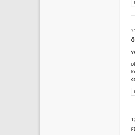
3
Ö
Ve
D
Kr
de
1
F