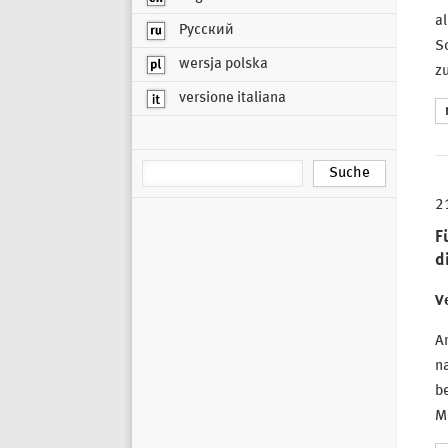
al
Русский
S
wersja polska
z
versione italiana
2
F
d
Ve
Am
na
be
M