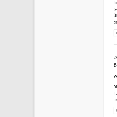
in
Ge
Ü
d
2
Ö
Ve
Di
F
an