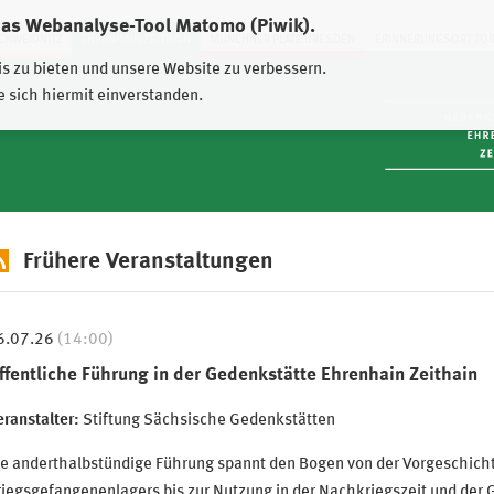
das Webanalyse-Tool Matomo (Piwik).
HWEIDNITZ
EHRENHAIN ZEITHAIN
MÜNCHNER PLATZ DRESDEN
ERINNERUNGSORT TO
is zu bieten und unsere Website zu verbessern.
e sich hiermit einverstanden.
Frühere Veranstaltungen
6.07.26
(14:00)
ffentliche Führung in der Gedenkstätte Ehrenhain Zeithain
ranstalter:
Stiftung Sächsische Gedenkstätten
ie anderthalbstündige Führung spannt den Bogen von der Vorgeschich
iegsgefangenenlagers bis zur Nutzung in der Nachkriegszeit und der 