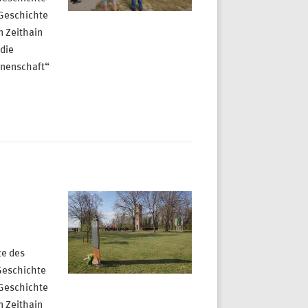
 Geschichte
n Zeithain
 die
enenschaft“
te des
Geschichte
 Geschichte
n Zeithain