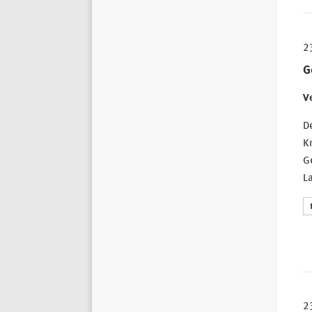
2
G
Ve
De
Kr
Ge
La
2