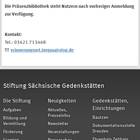
Die Präsenzbibliothek steht Nutzern nach vorheriger Anmeldung
zur Verfügung.
Kontakt:
Tel.: 03421 713468
erinnerungsort.torgau@stsg.de
Stiftung Sächsische Gedenkstätten
Die Stiftung
Neuigkeiten
Gedenkstätten,
Einrichtungen
Aufgaben
Aktuelles,
Presseinfos
Bautzen
Bildung und
Vermittlung
Newsletter
Dokumentationsstelle
Dresden
Förderung
Veranstaltungen
Ehrenhain Zeithain