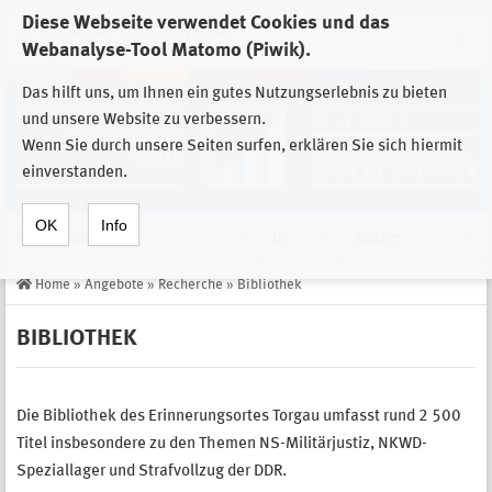
Diese Webseite verwendet Cookies und das
Zur Auswahl der Einrichtungen der
Webanalyse-Tool Matomo (Piwik).
Stiftung Sächsische Gedenkstätten
Das hilft uns, um Ihnen ein gutes Nutzungserlebnis zu bieten
und unsere Website zu verbessern.
Wenn Sie durch unsere Seiten surfen, erklären Sie sich hiermit
einverstanden.
OK
Info
Navigation
de
Suche
Home
»
Angebote
»
Recherche
»
Bibliothek
BIBLIOTHEK
Die Bibliothek des Erinnerungsortes Torgau umfasst rund 2 500
Titel insbesondere zu den Themen NS-Militärjustiz, NKWD-
Speziallager und Strafvollzug der DDR.