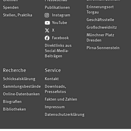
Gremien
Presseschau
Erinnerungsort
Spenden
Publikationen
Torgau
Stellen, Praktika
Instagram
Geschäftsstelle
YouTube
Großschweidnitz
X
Münchner Platz
Facebook
Dresden
Direktlinks aus
Pirna-Sonnenstein
Social-Media-
Beiträgen
Recherche
Service
Schicksalsklärung
Kontakt
Sammlungsbestände
Downloads,
Pressefotos
Online-Datenbanken
Fakten und Zahlen
Biografien
Impressum
Bibliotheken
Datenschutzerklärung