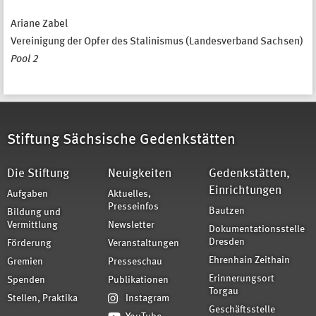
Ariane Zabel
Vereinigung der Opfer des Stalinismus (Landesverband Sachsen)
Pool 2
Stiftung Sächsische Gedenkstätten
Die Stiftung
Neuigkeiten
Gedenkstätten,
Einrichtungen
Aufgaben
Aktuelles,
Presseinfos
Bautzen
Bildung und
Vermittlung
Newsletter
Dokumentationsstelle
Dresden
Förderung
Veranstaltungen
Ehrenhain Zeithain
Gremien
Presseschau
Erinnerungsort
Spenden
Publikationen
Torgau
Stellen, Praktika
Instagram
Geschäftsstelle