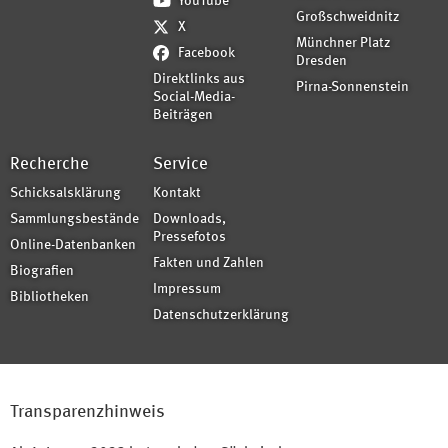
YouTube
Großschweidnitz
X
Münchner Platz
Facebook
Dresden
Direktlinks aus
Pirna-Sonnenstein
Social-Media-
Beiträgen
Recherche
Service
Schicksalsklärung
Kontakt
Sammlungsbestände
Downloads,
Pressefotos
Online-Datenbanken
Fakten und Zahlen
Biografien
Impressum
Bibliotheken
Datenschutzerklärung
Transparenzhinweis