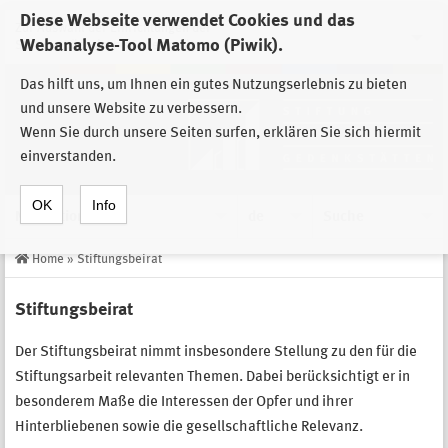
Diese Webseite verwendet Cookies und das
Zur Auswahl der Einrichtungen der
Webanalyse-Tool Matomo (Piwik).
Stiftung Sächsische Gedenkstätten
Das hilft uns, um Ihnen ein gutes Nutzungserlebnis zu bieten
und unsere Website zu verbessern.
Wenn Sie durch unsere Seiten surfen, erklären Sie sich hiermit
einverstanden.
OK
Info
Navigation
de
Suche
Home
»
Stiftungsbeirat
Stiftungsbeirat
Der Stiftungsbeirat nimmt insbesondere Stellung zu den für die
Stiftungsarbeit relevanten Themen. Dabei berücksichtigt er in
besonderem Maße die Interessen der Opfer und ihrer
Hinterbliebenen sowie die gesellschaftliche Relevanz.