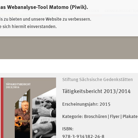
das Webanalyse-Tool Matomo (Piwik).
HWEIDNITZ
EHRENHAIN ZEITHAIN
MÜNCHNER PLATZ DRESDEN
ERINNERUNGSORT TO
is zu bieten und unsere Website zu verbessern.
e sich hiermit einverstanden.
Stiftung Sächsische Gedenkstätten
Tätigkeitsbericht 2013/2014
Erscheinungsjahr:
2015
Kategorie: Broschüren | Flyer | Plakate
ISBN:
978-3-934382-26-8