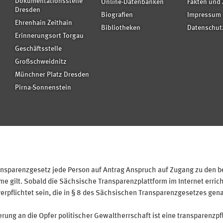
Dokumentationsstelle
Online-Datenbanken
Fakten und 
Dresden
Biografien
Impressum
Ehrenhain Zeithain
Bibliotheken
Datenschut
Erinnerungsort Torgau
Geschäftsstelle
Großschweidnitz
Münchner Platz Dresden
Pirna-Sonnenstein
sparenzgesetz jede Person auf Antrag Anspruch auf Zugang zu den bei
 gilt. Sobald die Sächsische Transparenzplattform im Internet erricht
verpflichtet sein, die in § 8 des Sächsischen Transparenzgesetzes gen
ung an die Opfer politischer Gewaltherrschaft ist eine transparenzpfl