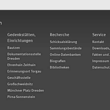
n
Gedenkstätten,
Recherche
Service
Einrichtungen
Schicksalsklärung
Kontakt
Bautzen
Sammlungsbestände
Downloads,
Dokumentationsstelle
Online-Datenbanken
Fakten und 
Dresden
Biografien
Impressum
Ehrenhain Zeithain
Bibliotheken
Datenschut
Erinnerungsort Torgau
Geschäftsstelle
Großschweidnitz
Münchner Platz Dresden
Pirna-Sonnenstein