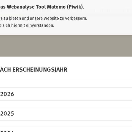
das Webanalyse-Tool Matomo (Piwik).
HWEIDNITZ
EHRENHAIN ZEITHAIN
MÜNCHNER PLATZ DRESDEN
ERINNERUNGSORT TO
is zu bieten und unsere Website zu verbessern.
e sich hiermit einverstanden.
ACH ERSCHEINUNGSJAHR
2026
2025