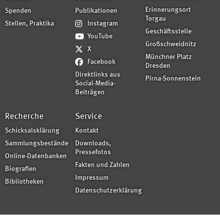
Erinnerungsort
Spenden
Publikationen
Torgau
Stellen, Praktika
Instagram
Geschäftsstelle
YouTube
Großschweidnitz
X
Münchner Platz
Facebook
Dresden
Direktlinks aus
Pirna-Sonnenstein
Social-Media-
Beiträgen
Recherche
Service
Schicksalsklärung
Kontakt
Sammlungsbestände
Downloads,
Pressefotos
Online-Datenbanken
Fakten und Zahlen
Biografien
Impressum
Bibliotheken
Datenschutzerklärung