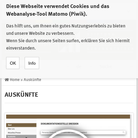
Diese Webseite verwendet Cookies und das
Zur Auswahl der Einrichtungen der
Webanalyse-Tool Matomo (Piwik).
Stiftung Sächsische Gedenkstätten
Das hilft uns, um Ihnen ein gutes Nutzungserlebnis zu bieten
und unsere Website zu verbessern.
Wenn Sie durch unsere Seiten surfen, erklären Sie sich hiermit
einverstanden.
OK
Info
Navigation
de
Suche
Home
»
Auskünfte
AUSKÜNFTE