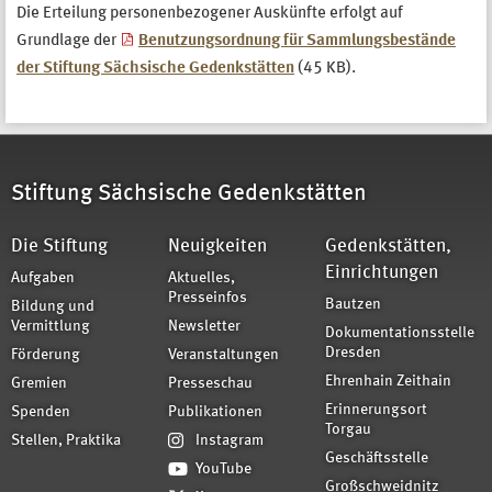
Die Erteilung personenbezogener Auskünfte erfolgt auf
Grundlage der
Benutzungsordnung für Sammlungsbestände
der Stiftung Sächsische Gedenkstätten
(45 KB).
Stiftung Sächsische Gedenkstätten
Die Stiftung
Neuigkeiten
Gedenkstätten,
Einrichtungen
Aufgaben
Aktuelles,
Presseinfos
Bautzen
Bildung und
Vermittlung
Newsletter
Dokumentationsstelle
Dresden
Förderung
Veranstaltungen
Ehrenhain Zeithain
Gremien
Presseschau
Erinnerungsort
Spenden
Publikationen
Torgau
Stellen, Praktika
Instagram
Geschäftsstelle
YouTube
Großschweidnitz