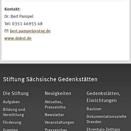
Kontakt:
Dr. Bert Pampel
Tel: 0351 46955 48
bert.pampel@stsg.de
www.dokst.de
Stiftung Sächsische Gedenkstätten
Die Stiftung
Neuigkeiten
Gedenkstätten,
Einrichtungen
Aufgaben
Aktuelles,
Presseinfos
Bautzen
Bildung und
Vermittlung
Newsletter
Dokumentationsstelle
Dresden
Förderung
Veranstaltungen
Ehrenhain Zeithain
Gremien
Presseschau