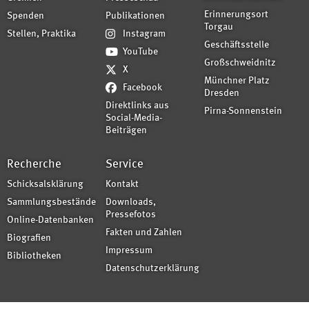
Erinnerungsort
Spenden
Publikationen
Torgau
Stellen, Praktika
Instagram
Geschäftsstelle
YouTube
Großschweidnitz
X
Münchner Platz
Facebook
Dresden
Direktlinks aus
Pirna-Sonnenstein
Social-Media-
Beiträgen
Recherche
Service
Schicksalsklärung
Kontakt
Sammlungsbestände
Downloads,
Pressefotos
Online-Datenbanken
Fakten und Zahlen
Biografien
Impressum
Bibliotheken
Datenschutzerklärung