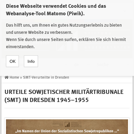
Diese Webseite verwendet Cookies und das
Zur Auswahl der Einrichtungen der
Webanalyse-Tool Matomo (Piwik).
Stiftung Sächsische Gedenkstätten
Das hilft uns, um Ihnen ein gutes Nutzungserlebnis zu bieten
und unsere Website zu verbessern.
Wenn Sie durch unsere Seiten surfen, erklären Sie sich hiermit
einverstanden.
OK
Info
Navigation
de
Suche
Home
»
SMT-Verurteilte in Dresden
URTEILE SOWJETISCHER MILITÄRTRIBUNALE
(SMT) IN DRESDEN 1945–1955