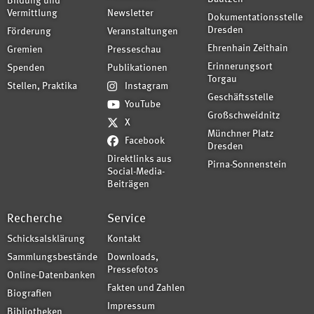
Bildung und
Vermittlung
Newsletter
Dokumentationsstelle
Dresden
Förderung
Veranstaltungen
Ehrenhain Zeithain
Gremien
Presseschau
Erinnerungsort
Spenden
Publikationen
Torgau
Stellen, Praktika
Instagram
Geschäftsstelle
YouTube
Großschweidnitz
X
Münchner Platz
Facebook
Dresden
Direktlinks aus
Pirna-Sonnenstein
Social-Media-
Beiträgen
Recherche
Service
Schicksalsklärung
Kontakt
Sammlungsbestände
Downloads,
Pressefotos
Online-Datenbanken
Fakten und Zahlen
Biografien
Impressum
Bibliotheken