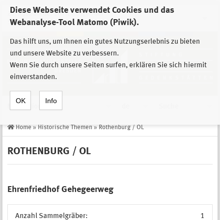
Diese Webseite verwendet Cookies und das
Zur Auswahl der Einrichtungen der
Webanalyse-Tool Matomo (Piwik).
Stiftung Sächsische Gedenkstätten
Das hilft uns, um Ihnen ein gutes Nutzungserlebnis zu bieten
und unsere Website zu verbessern.
Wenn Sie durch unsere Seiten surfen, erklären Sie sich hiermit
einverstanden.
OK
Info
Navigation
de
Suche
Home
»
Historische Themen
»
Rothenburg / OL
ROTHENBURG / OL
Ehrenfriedhof Gehegeerweg
Anzahl Sammelgräber:
1