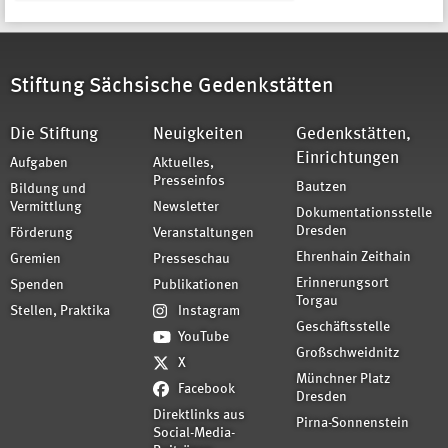
Stiftung Sächsische Gedenkstätten
Die Stiftung
Neuigkeiten
Gedenkstätten,
Einrichtungen
Aufgaben
Aktuelles,
Presseinfos
Bautzen
Bildung und
Vermittlung
Newsletter
Dokumentationsstelle
Dresden
Förderung
Veranstaltungen
Ehrenhain Zeithain
Gremien
Presseschau
Erinnerungsort
Spenden
Publikationen
Torgau
Stellen, Praktika
Instagram
Geschäftsstelle
YouTube
Großschweidnitz
X
Münchner Platz
Facebook
Dresden
Direktlinks aus
Pirna-Sonnenstein
Social-Media-