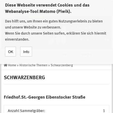
Diese Webseite verwendet Cookies und das
Zur Auswahl der Einrichtungen der
Webanalyse-Tool Matomo (Piwik).
Stiftung Sächsische Gedenkstätten
Das hilft uns, um Ihnen ein gutes Nutzungserlebnis zu bieten
und unsere Website zu verbessern.
Wenn Sie durch unsere Seiten surfen, erklären Sie sich hiermit
einverstanden.
OK
Info
Navigation
de
Suche
Home
»
Historische Themen
»
Schwarzenberg
SCHWARZENBERG
Friedhof.St.-Georgen Eibenstocker Straße
Anzahl Sammelgräber:
1