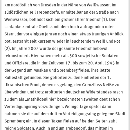
km nordöstlich von Dresden in der Nähe von Weißwasser. Im
südöstlichen Teil Trebendorfs, unmittelbar an der Straße nach
Weißwasser, beﬁndet sich ein großer Ehrenfriedhof (1). Der
schlanke zentrale Obelisk mit dem hoch aufragenden roten
Stern, der vor einigen Jahren noch einen etwas traurigen Anblick
bot, erstrahlt seit kurzem wieder in leuchtendem Weiß und Rot
(2). Im Jahre 2007 wurde der gesamte Friedhof liebevoll
rekonstruiert. Hier haben mehr als 500 sowjetische Soldaten
und Ofﬁziere, die in der Zeit vom 17. bis zum 20. April 1945 in
der Gegend um Muskau und Spremberg ﬁelen, ihre letzte
Ruhestatt gefunden. Sie gehörten zu den Einheiten der 1.
Ukrainischen Front, denen es gelang, den Grenzﬂuss Neiße zu
überwinden und trotz erbitterten deutschen Widerstandes rasch
zu dem als „Mathildenlinie“ bezeichneten zweiten deut schen
Verteidigungsring vorzudringen. Wenige Tage später dann
nahmen sie die auf dem dritten Verteidigungsring gelegene Stadt
Spremberg ein. In diesen Tagen ﬁelen auf beiden Seiten zahl
reiche Soldaten. Auch in und um Trebendorf, das mitten im