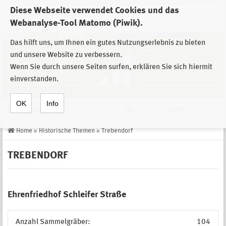
Diese Webseite verwendet Cookies und das
Zur Auswahl der Einrichtungen der
Webanalyse-Tool Matomo (Piwik).
Stiftung Sächsische Gedenkstätten
Das hilft uns, um Ihnen ein gutes Nutzungserlebnis zu bieten
und unsere Website zu verbessern.
Wenn Sie durch unsere Seiten surfen, erklären Sie sich hiermit
einverstanden.
OK
Info
Navigation
de
Suche
Home
»
Historische Themen
»
Trebendorf
TREBENDORF
Ehrenfriedhof Schleifer Straße
Anzahl Sammelgräber:
104