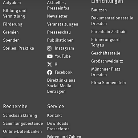
Einrichtungen
Aufgaben
Aktuelles,
Presseinfos
Bautzen
Bildung und
Vermittlung
Newsletter
Dokumentationsstelle
Dresden
Förderung
Veranstaltungen
Ehrenhain Zeithain
Gremien
Presseschau
Erinnerungsort
Spenden
Publikationen
Torgau
Stellen, Praktika
Instagram
Geschäftsstelle
YouTube
Großschweidnitz
X
Münchner Platz
Facebook
Dresden
Direktlinks aus
Pirna-Sonnenstein
Social-Media-
Beiträgen
Recherche
Service
Schicksalsklärung
Kontakt
Sammlungsbestände
Downloads,
Pressefotos
Online-Datenbanken
Fakten und Zahlen