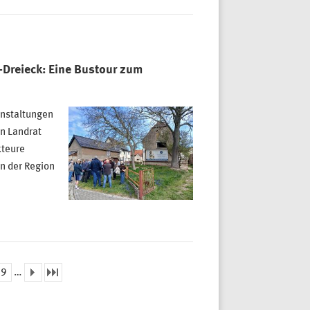
-Dreieck: Eine Bustour zum
anstaltungen
on Landrat
kteure
n der Region
9
…