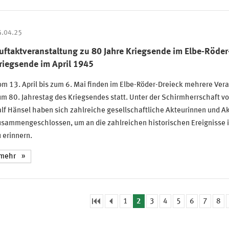
5.04.25
uftaktveranstaltung zu 80 Jahre Kriegsende im Elbe-Röder
riegsende im April 1945
m 13. April bis zum 6. Mai finden im Elbe-Röder-Dreieck mehrere Ver
m 80. Jahrestag des Kriegsendes statt. Unter der Schirmherrschaft v
lf Hänsel haben sich zahlreiche gesellschaftliche Akteurinnen und A
sammengeschlossen, um an die zahlreichen historischen Ereignisse i
 erinnern.
mehr
1
2
3
4
5
6
7
8
eiten