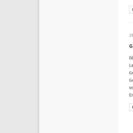
2
G
D
L
Ge
G
v
En