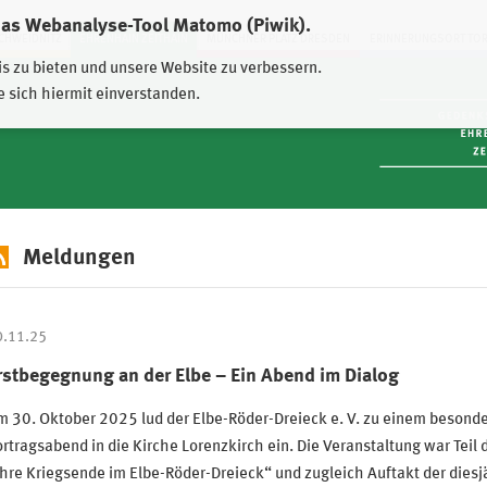
das Webanalyse-Tool Matomo (Piwik).
HWEIDNITZ
EHRENHAIN ZEITHAIN
MÜNCHNER PLATZ DRESDEN
ERINNERUNGSORT TO
is zu bieten und unsere Website zu verbessern.
e sich hiermit einverstanden.
Meldungen
0.11.25
rstbegegnung an der Elbe – Ein Abend im Dialog
 30. Oktober 2025 lud der Elbe-Röder-Dreieck e. V. zu einem besond
rtragsabend in die Kirche Lorenzkirch ein. Die Veranstaltung war Teil 
hre Kriegsende im Elbe-Röder-Dreieck“ und zugleich Auftakt der diesj