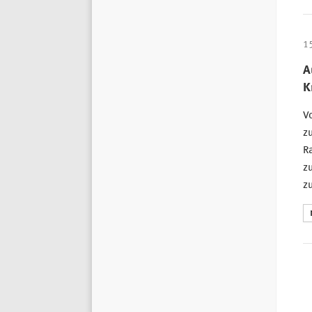
1
A
K
Vo
zu
Ra
zu
zu
S