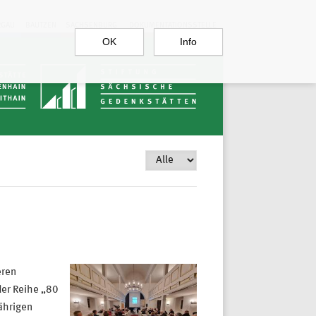
RGAU
BAUTZEN
SACHSENBURG
DOKUMENTATIONSSTELLE
OK
Info
eren
der Reihe „80
ährigen