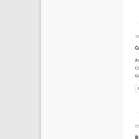
2
C
Am
Co
G
0
R