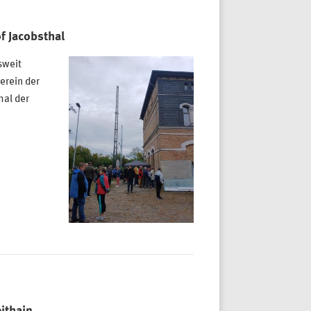
f Jacobsthal
sweit
erein der
hal der
ithain