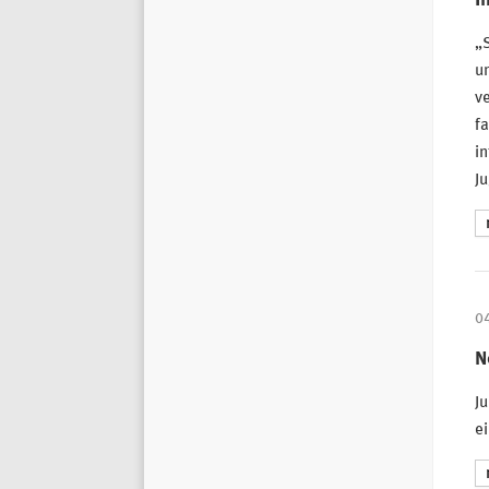
„S
un
ve
fa
i
Ju
0
N
Ju
ei