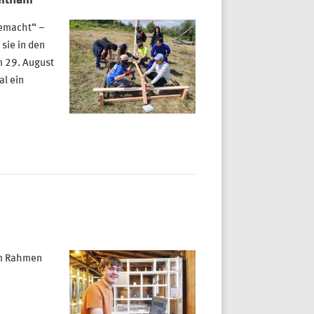
gemacht“ –
 sie in den
m 29. August
al ein
 im Rahmen