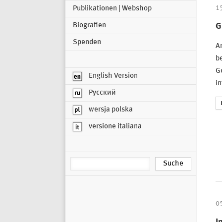
Publikationen | Webshop
1
Biografien
G
Spenden
A
be
G
English Version
in
Русский
wersja polska
versione italiana
0
I