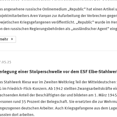
as angesehene russische Onlinemedium „Republic“ hat einen Artikel 
ojektmitarbeiters Aren Vanyan zur Aufarbeitung der Verbrechen gege
owjetischen Kriegsgefangenen veröffentlicht. „Republic“ wurde im He
n den russischen Regierungsbehörden als „ausländischer Agent“ eing
mehr
7.05.25
erlegung einer Stolperschwelle vor dem ESF Elbe-Stahlwerk
s Stahlwerk Riesa war im Zweiten Weltkrieg Teil der Mitteldeutschen
 im Friedrich-Flick-Konzern. Ab 1942 stellten Zwangsarbeitskräfte ei
achsenden Anteil der Beschäftigten dar und bildeten am 1. März 1945
rsonen rund 35 Prozent der Belegschaft. Sie ersetzten die zur Wehrm
ingezogenen deutschen Arbeiter. Auch Kriegsgefangene aus dem Lager
ssten dort arbeiten.