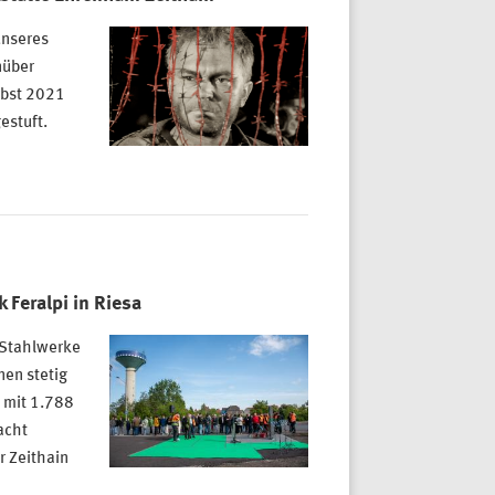
unseres
nüber
rbst 2021
estuft.
 Feralpi in Riesa
 Stahlwerke
nen stetig
 mit 1.788
acht
 Zeithain