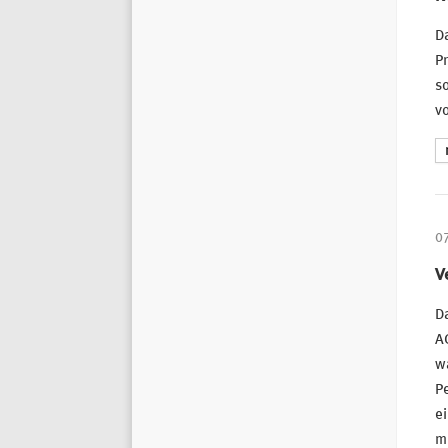
D
Pr
s
vo
0
V
Da
AG
w
Pe
e
mu