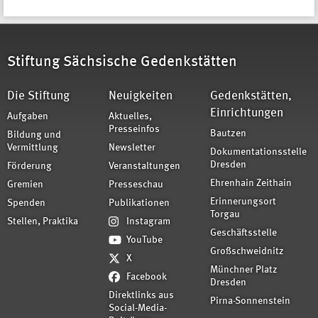
Stiftung Sächsische Gedenkstätten
Die Stiftung
Neuigkeiten
Gedenkstätten,
Einrichtungen
Aufgaben
Aktuelles,
Presseinfos
Bautzen
Bildung und
Vermittlung
Newsletter
Dokumentationsstelle
Dresden
Förderung
Veranstaltungen
Ehrenhain Zeithain
Gremien
Presseschau
Erinnerungsort
Spenden
Publikationen
Torgau
Stellen, Praktika
Instagram
Geschäftsstelle
YouTube
Großschweidnitz
X
Münchner Platz
Facebook
Dresden
Direktlinks aus
Pirna-Sonnenstein
Social-Media-