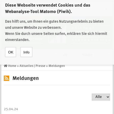
Diese Webseite verwendet Cookies und das
Zur Auswahl der Einrichtungen der
Webanalyse-Tool Matomo (Piwik).
Stiftung Sächsische Gedenkstätten
Das hilft uns, um Ihnen ein gutes Nutzungserlebnis zu bieten
und unsere Website zu verbessern.
Wenn Sie durch unsere Seiten surfen, erklären Sie sich hiermit
einverstanden.
OK
Info
Navigation
de
Suche
Home
»
Aktuelles | Presse
»
Meldungen
Meldungen
25.04.24