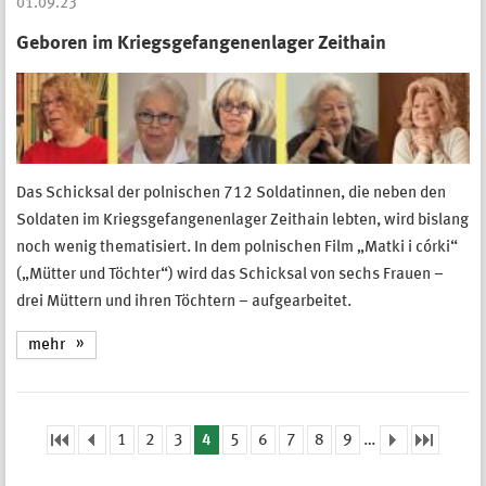
01.09.23
Geboren im Kriegsgefangenenlager Zeithain
Das Schicksal der polnischen 712 Soldatinnen, die neben den
Soldaten im Kriegsgefangenenlager Zeithain lebten, wird bislang
noch wenig thematisiert. In dem polnischen Film „Matki i córki“
(„Mütter und Töchter“) wird das Schicksal von sechs Frauen –
drei Müttern und ihren Töchtern – aufgearbeitet.
mehr
1
2
3
4
5
6
7
8
9
…
Seiten