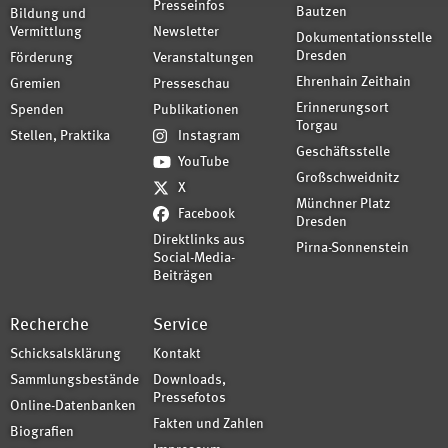
Presseinfos
Bautzen
Bildung und
Vermittlung
Newsletter
Dokumentationsstelle
Dresden
Förderung
Veranstaltungen
Ehrenhain Zeithain
Gremien
Presseschau
Erinnerungsort
Spenden
Publikationen
Torgau
Stellen, Praktika
Instagram
Geschäftsstelle
YouTube
Großschweidnitz
X
Münchner Platz
Facebook
Dresden
Direktlinks aus
Pirna-Sonnenstein
Social-Media-
Beiträgen
Recherche
Service
Schicksalsklärung
Kontakt
Sammlungsbestände
Downloads,
Pressefotos
Online-Datenbanken
Fakten und Zahlen
Biografien