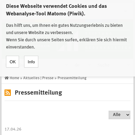
Diese Webseite verwendet Cookies und das
Zur Auswahl der Einrichtungen der
Webanalyse-Tool Matomo (Piwik).
Stiftung Sächsische Gedenkstätten
Das hilft uns, um Ihnen ein gutes Nutzungserlebnis zu bieten
und unsere Website zu verbessern.
Wenn Sie durch unsere Seiten surfen, erklären Sie sich hiermit
einverstanden.
OK
Info
Navigation
de
Suche
Home
»
Aktuelles | Presse
»
Pressemitteilung
Pressemitteilung
17.04.26