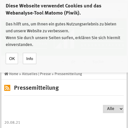
Diese Webseite verwendet Cookies und das
Zur Auswahl der Einrichtungen der
Webanalyse-Tool Matomo (Piwik).
Stiftung Sächsische Gedenkstätten
Das hilft uns, um Ihnen ein gutes Nutzungserlebnis zu bieten
und unsere Website zu verbessern.
Wenn Sie durch unsere Seiten surfen, erklären Sie sich hiermit
einverstanden.
OK
Info
Navigation
de
Suche
Home
»
Aktuelles | Presse
»
Pressemitteilung
Pressemitteilung
20.08.21