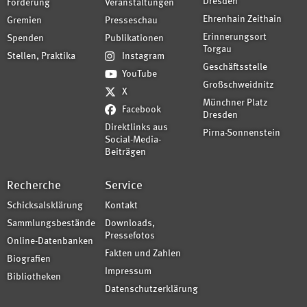
Dresden
Förderung
Veranstaltungen
Ehrenhain Zeithain
Gremien
Presseschau
Erinnerungsort
Spenden
Publikationen
Torgau
Stellen, Praktika
Instagram
Geschäftsstelle
YouTube
Großschweidnitz
X
Münchner Platz
Facebook
Dresden
Direktlinks aus
Pirna-Sonnenstein
Social-Media-
Beiträgen
Recherche
Service
Schicksalsklärung
Kontakt
Sammlungsbestände
Downloads,
Pressefotos
Online-Datenbanken
Fakten und Zahlen
Biografien
Impressum
Bibliotheken
Datenschutzerklärung