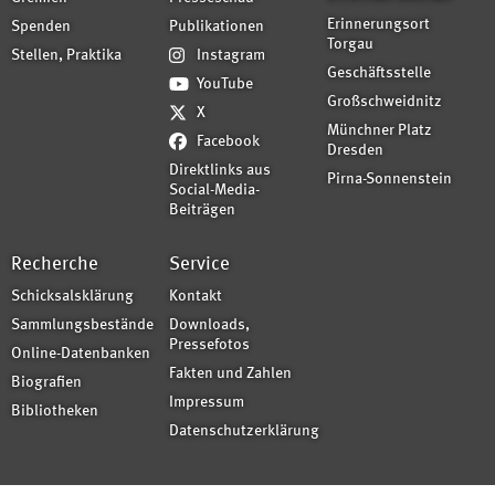
Erinnerungsort
Spenden
Publikationen
Torgau
Stellen, Praktika
Instagram
Geschäftsstelle
YouTube
Großschweidnitz
X
Münchner Platz
Facebook
Dresden
Direktlinks aus
Pirna-Sonnenstein
Social-Media-
Beiträgen
Recherche
Service
Schicksalsklärung
Kontakt
Sammlungsbestände
Downloads,
Pressefotos
Online-Datenbanken
Fakten und Zahlen
Biografien
Impressum
Bibliotheken
Datenschutzerklärung