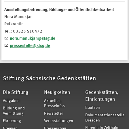
Ausstellungsbetreuung, Bildungs- und Öffentlichkeitsarbeit
Nora Manukjan
Referentin
Tel.: 03525 510472
nora.manukjan@stsg.de
pressestelle@stsg.de
Stiftung Sächsische Gedenkstätten
Die Stiftung
Neuigkeiten
Gedenkstätten,
Einrichtungen
Aufgaben
Aktuelles,
Presseinfos
Bautzen
Bildung und
Vermittlung
Newsletter
Dokumentationsstelle
Dresden
Förderung
Veranstaltungen
Ehrenhain Zeithain
Gremien
Presseschau