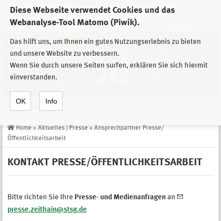
Diese Webseite verwendet Cookies und das
Zur Auswahl der Einrichtungen der
Webanalyse-Tool Matomo (Piwik).
Stiftung Sächsische Gedenkstätten
Das hilft uns, um Ihnen ein gutes Nutzungserlebnis zu bieten
und unsere Website zu verbessern.
Wenn Sie durch unsere Seiten surfen, erklären Sie sich hiermit
einverstanden.
OK
Info
Navigation
de
Suche
Home
»
Aktuelles | Presse
»
Ansprechpartner Presse/
Öffentlichkeitsarbeit
KONTAKT PRESSE/ÖFFENTLICHKEITSARBEIT
Bitte richten Sie Ihre
Presse- und Medienanfragen
an
presse.zeithain@stsg.de