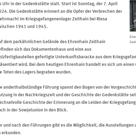
 Uhr in der Gedenkstätte statt. Start ist Sonntag, der 7. April
24. Die Gedenkstätte erinnert an die Opfer der Verbrechen der
ehrmacht im Kriegsgefangenenlager Zeithain bei Riesa
wischen 1941 und 1945.
Ehem
uf dem parkähnlichen Gelände des Ehrenhain Zeithain
Gede
efinden sich das Dokumentenhaus und eine aus
lzfertigbauteilen gefertigte Unterkunftsbaracke aus dem Kriegsgefa
äsentiert wird. Bei dem heutigen Ehrenhain handelt es sich um einen 
e Toten des Lagers begraben wurden.
ie anderthalbstündige Führung spannt den Bogen von der Vorgeschicht
tzung in der Nachkriegszeit und der Geschichte der Gedenkstätte se
chselvolle Geschichte der Erinnerung an die Leiden der Kriegsgefan
ch in der Sowjetunion in den Blick.
r und nach den Führungen gibt es die Möglichkeit, die Ausstellungen
u erkunden.