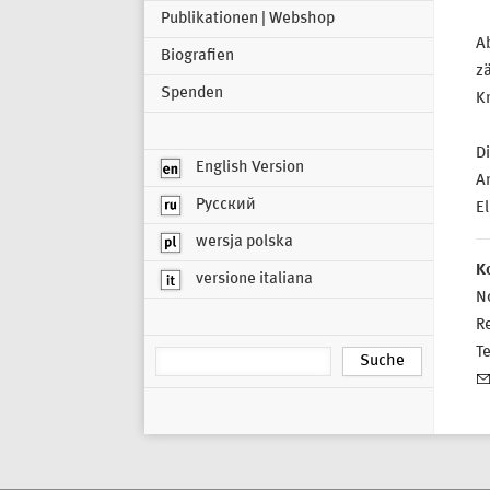
Publikationen | Webshop
Ab
Biografien
z
Spenden
K
Di
English Version
An
Русский
E
wersja polska
K
versione italiana
N
R
T