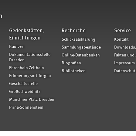
n
Gedenkstätten,
Recherche
Service
Einrichtungen
Schicksalsklärung
Kontakt
Bautzen
Sammlungsbestände
Downloads,
Dokumentationsstelle
Online-Datenbanken
Fakten und 
Dresden
Biografien
Impressum
Ehrenhain Zeithain
Bibliotheken
Datenschut
Erinnerungsort Torgau
Geschäftsstelle
Großschweidnitz
Münchner Platz Dresden
Pirna-Sonnenstein