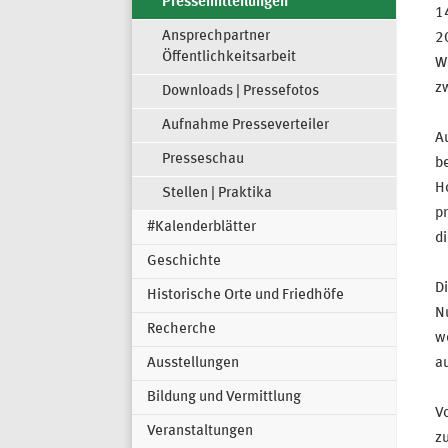
Pressemitteilungen
14
Ansprechpartner
20
Öffentlichkeitsarbeit
W
z
Downloads | Pressefotos
Aufnahme Presseverteiler
A
Presseschau
b
Ho
Stellen | Praktika
pr
#Kalenderblätter
di
Geschichte
D
Historische Orte und Friedhöfe
Nu
Recherche
we
Ausstellungen
au
Bildung und Vermittlung
Vo
Veranstaltungen
z