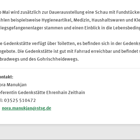
 Mai wird zusätzlich zur Dauerausstellung eine Schau mit Fundstücke
ählen beispielsweise Hygieneartikel, Medizin, Haushaltswaren und Kl
riegsgefangenenlager stammen und einen Einblick in die Lebensbedi
e Gedenkstätte verfügt über Toiletten, es befinden sich in der Geden
gebote. Die Gedenkstätte ist gut mit Fahrrad erreichbar und befindet 
lbradwegs und des Gohrischheidewegs.
ontakt:
ora Manukjan
eferentin Gedenkstätte Ehrenhain Zeithain
el: 03525 510472
nora.manukjan@stsg.de