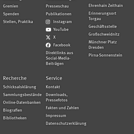
Ehrenhain Zeithain
Gremien
Presseschau
Erinnerungsort
Spenden
Publikationen
Torgau
Stellen, Praktika
Instagram
Geschäftsstelle
YouTube
Großschweidnitz
X
Münchner Platz
Facebook
Dresden
Direktlinks aus
Pirna-Sonnenstein
Social-Media-
Beiträgen
Recherche
Service
Schicksalsklärung
Kontakt
Sammlungsbestände
Downloads,
Pressefotos
Online-Datenbanken
Fakten und Zahlen
Biografien
Impressum
Bibliotheken
Datenschutzerklärung