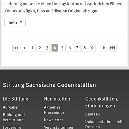
Lieferung umfasste einen Umzugskarton mit zahlreichen Filmen,
Kontaktabzügen, Dias und diverse Originalabzügen.
mehr
1
2
3
4
5
6
7
8
9
…
Seiten
Stiftung Sächsische Gedenkstätten
Die Stiftung
Neuigkeiten
Gedenkstätten,
Einrichtungen
Aufgaben
Aktuelles,
Presseinfos
Bautzen
Bildung und
Vermittlung
Newsletter
Dokumentationsstelle
Dresden
Förderung
Veranstaltungen