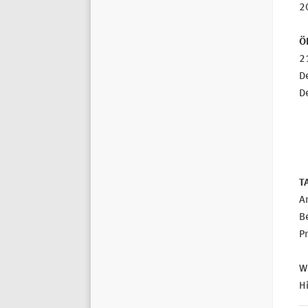
2
Ö
2
De
D
T
A
B
Pr
We
Hi