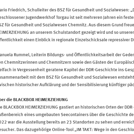
rio Friedrich, Schulleiter des BSZ für Gesundheit und Sozialwesen: 
schlossener Jugendwerkhof Torgau ist seit mehreren Jahren ein feste
SZ für Gesundheit und Sozialwesen Chemnitz. Aus diesem Grund freue
EIMERZIEHUNG an unserem Schulstandort gezeigt wird und so unseren
fentlichkeit einen Einblick in regionale Einzelschicksale repressive
nuela Rummel, Leiterin Bildungs- und Öffentlichkeitsarbeit der Geden
en Chemnitzerinnen und Chemnitzern sowie den Gästen der Europäisc
elfach in Vergessenheit geratene Kapitel der DDR-Geschichte ins Ge
usammenarbeit mit dem BSZ für Gesundheit und Sozialwesen entsteht
ischen historischer Aufklärung und der Sensibilisierung künftiger pä
ber die BLACKBOX HEIMERZIEHUNG
ie BLACKBOX HEIMERZIEHUNG gastiert an historischen Orten der DDR-H
ußenbereich eines umgebauten Seecontainers über die Geschichte des
022 war die Ausstellung bereits an 23 Standorten zu sehen und errei
esucher. Das dazugehörige Online-Tool „IM TAKT: Wege in den Gesch