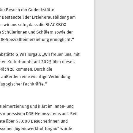
„Der Besuch der Gedenkstätte
r Bestandteil der Erzieherausbildung am
n wir uns sehr, dass die BLACKBOX
 Schülerinnen und Schülern sowie der
r DDR-Spezialheimerziehung ermöglicht.“
kstätte GJWH Torgau: „Wir freuen uns, mit
hen Kulturhauptstadt 2025 über dieses
spräch zu kommen. Durch die
 außerdem eine wichtige Verbindung
dagogischer Fachkräfte.“
eimerziehung und klärt im Innen- und
 repressiven DDR-Heimsystems auf. Seit
chte über 55.000 Besucherinnen und
lossenen Jugendwerkhof Torgau“ wurde