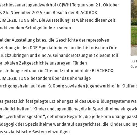
eschlossener Jugendwerkhof (GJWH) Torgau vom 21. Oktober
is 24. November 2025 zum Besuch der BLACKBOX
IMERZIEHUNG ein. Die Ausstellung ist während dieser Zeit
rekt vor dem Schulgelände zu sehen.
el der Ausstellung ist es, die Geschichte der repressiven
ziehung in den DDR-Spezialheimen an die historischen Orte
urückzubringen und eine Auseinandersetzung mit diesem Teil
Die
r lokalen Zeitgeschichte anzuregen. Für den
Gesc
usstellungszeitraum in Chemnitz informiert die BLACKBOX
EIMERZIEHUNG besonders über das ehemalige
urchgangsheim auf dem Kaßberg sowie den Jugendwerkhof in Klaffen
s gesetzlich festgelegte Erziehungsziel des DDR-Bildungssystems war
rsönlichkeiten“. Kinder und Jugendliche, die in Spezialheime eingew
er „verhaltensgestört“, dehnbare Begriffe, die jede Form unangepass
dagogik der Spezialheime war darauf ausgerichtet, die Kinder und J
s sozialistische System einzufügen.