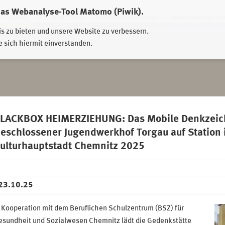
das Webanalyse-Tool Matomo (Piwik).
HWEIDNITZ
EHRENHAIN ZEITHAIN
MÜNCHNER PLATZ DRESDEN
ERINNERUNGSORT TO
is zu bieten und unsere Website zu verbessern.
e sich hiermit einverstanden.
LACKBOX HEIMERZIEHUNG: Das Mobile Denkzeich
eschlossener Jugendwerkhof Torgau auf Station 
ulturhauptstadt Chemnitz 2025
23.10.25
 Kooperation mit dem Beruflichen Schulzentrum (BSZ) für
esundheit und Sozialwesen Chemnitz lädt die Gedenkstätte