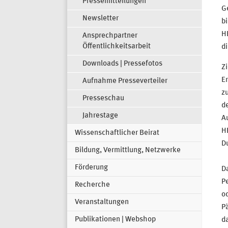
Pressemitteilungen
G
Newsletter
b
HE
Ansprechpartner
Öffentlichkeitsarbeit
di
Downloads | Pressefotos
Zi
Er
Aufnahme Presseverteiler
z
Presseschau
de
Jahrestage
A
H
Wissenschaftlicher Beirat
D
Bildung, Vermittlung, Netzwerke
Förderung
Da
Pe
Recherche
od
Veranstaltungen
Pä
Publikationen | Webshop
da