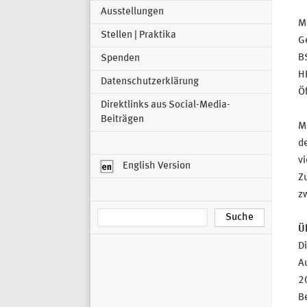
Ausstellungen
Ma
Stellen | Praktika
Ge
B
Spenden
H
Datenschutzerklärung
Öf
Direktlinks aus Social-Media-
Beiträgen
Ma
d
vi
English Version
Z
zw
Ü
D
A
2
B