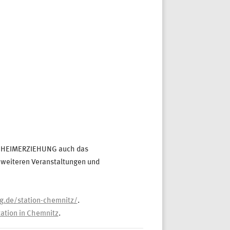
X HEIMERZIEHUNG auch das
 weiteren Veranstaltungen und
g.de/station-chemnitz/
.
tation in Chemnitz
.