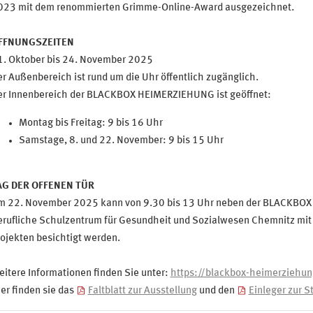
023 mit dem renommierten Grimme-Online-Award ausgezeichnet.
FFNUNGSZEITEN
1. Oktober bis 24. November 2025
r Außenbereich ist rund um die Uhr öffentlich zugänglich.
er Innenbereich der BLACKBOX HEIMERZIEHUNG ist geöffnet:
Montag bis Freitag: 9 bis 16 Uhr
Samstage, 8. und 22. November: 9 bis 15 Uhr
AG DER OFFENEN TÜR
m 22. November 2025 kann von 9.30 bis 13 Uhr neben der BLACKBO
erufliche Schulzentrum für Gesundheit und Sozialwesen Chemnitz mit
ojekten besichtigt werden.
itere Informationen finden Sie unter:
https://blackbox-heimerziehun
er finden sie das
Faltblatt zur Ausstellung
und den
Einleger zur S