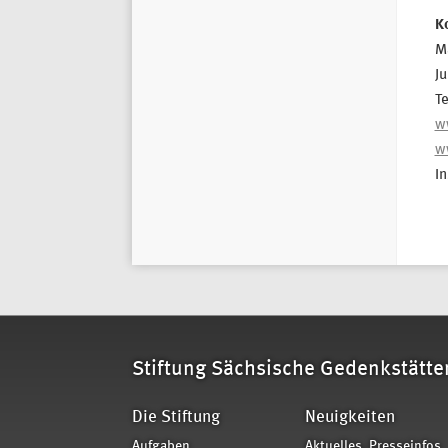
K
M
J
T
w
w
I
Stiftung Sächsische Gedenkstätte
Die Stiftung
Neuigkeiten
Aufgaben
Aktuelles, Presseinfos