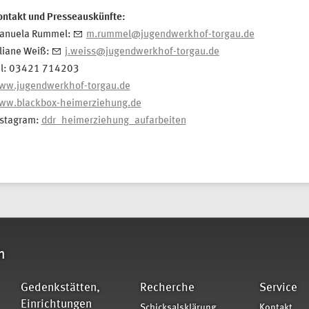
ontakt und Presseauskünfte:
anuela Rummel:
m.rummel@jugendwerkhof-torgau.de
uliane Weiß:
j.weiss@jugendwerkhof-torgau.de
el: 03421 714203
ww.jugendwerkhof-torgau.de
ww.blackbox-heimerziehung.de
nstagram:
ddr_heimerziehung_aufarbeiten
n
Gedenkstätten,
Recherche
Service
Einrichtungen
Schicksalsklärung
Kontakt