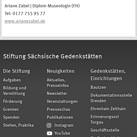
Ariane Zabel | Diplom-Museologin (FH)
Tel: 0177 755 95 77
www.arianezabel.de
Stiftung Sächsische Gedenkstätten
Die Stiftung
Neuigkeiten
Gedenkstätten,
Einrichtungen
Aufgaben
Aktuelles,
Presseinfos
Bautzen
Bildung und
Vermittlung
Newsletter
Dokumentationsstelle
Dresden
Förderung
Veranstaltungen
Ehrenhain Zeithain
Gremien
Presseschau
Erinnerungsort
Spenden
Publikationen
Torgau
Stellen, Praktika
Instagram
Geschäftsstelle
YouTube