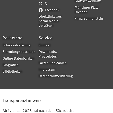
Großschweidnitz
X
Münchner Platz
Facebook
Dresden
Direktlinks aus
Pirna-Sonnenstein
Social-Media-
Beiträgen
Recherche
Service
Schicksalsklärung
Kontakt
Sammlungsbestände
Downloads,
Pressefotos
Online-Datenbanken
Fakten und Zahlen
Biografien
Impressum
Bibliotheken
Datenschutzerklärung
Transparenzhinweis
Ab 1. Januar 2023 hat nach dem Sächsischen