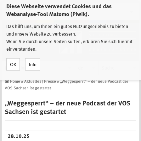
Diese Webseite verwendet Cookies und das
Zur Auswahl der Einrichtungen der
Webanalyse-Tool Matomo (Piwik).
Stiftung Sächsische Gedenkstätten
Das hilft uns, um Ihnen ein gutes Nutzungserlebnis zu bieten
und unsere Website zu verbessern.
Wenn Sie durch unsere Seiten surfen, erklären Sie sich hiermit
einverstanden.
OK
Info
Navigation
de
Suche
Home
»
Aktuelles | Presse
»
„Weggesperrt“ – der neue Podcast der
VOS Sachsen ist gestartet
„Weggesperrt“ – der neue Podcast der VOS
Sachsen ist gestartet
28.10.25