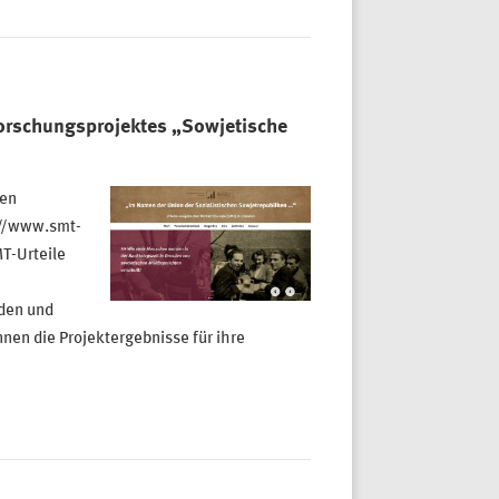
Forschungsprojektes „Sowjetische
len
://www.smt-
MT-Urteile
den und
nnen die Projektergebnisse für ihre