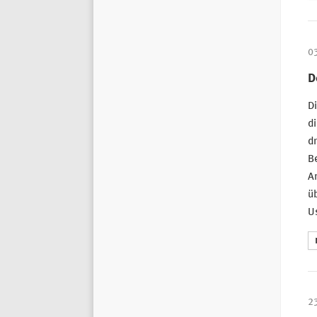
0
D
Di
di
dr
Be
An
üb
Us
2