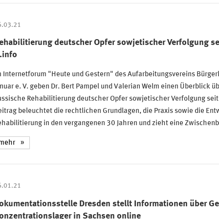
6.03.21
ehabilitierung deutscher Opfer sowjetischer Verfolgung se
.info
m Internetforum "Heute und Gestern" des Aufarbeitungsvereins Bürger
nuar e. V. geben Dr. Bert Pampel und Valerian Welm einen Überblick üb
ssische Rehabilitierung deutscher Opfer sowjetischer Verfolgung sei
itrag beleuchtet die rechtlichen Grundlagen, die Praxis sowie die Ent
habilitierung in den vergangenen 30 Jahren und zieht eine Zwischenb
mehr
6.01.21
okumentationsstelle Dresden stellt Informationen über Ge
onzentrationslager in Sachsen online