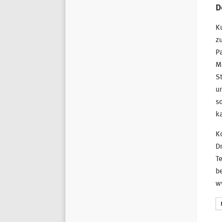
D
Ku
zu
P
Me
St
un
so
k
K
Dr
T
b
w