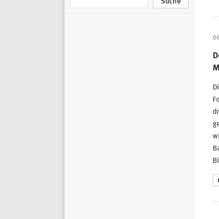
0
D
M
Di
F
dr
g
w
Ba
Bi