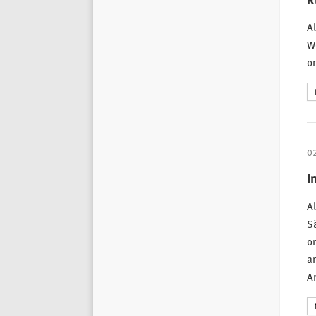
R
Al
We
on
0
I
Al
Sä
on
a
A