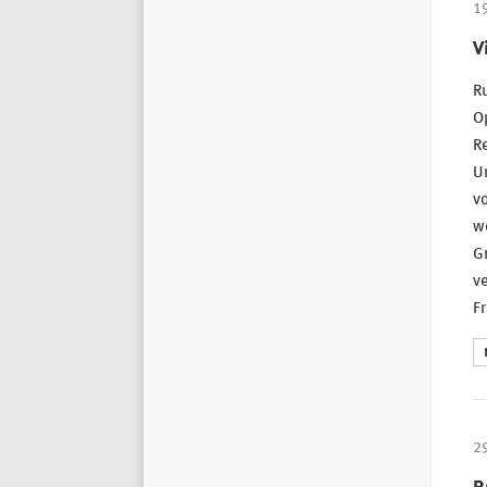
1
V
Ru
Op
Re
U
vo
we
Gr
ve
F
2