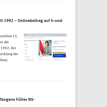
it 1992 – Onlinebeitrag auf h-und-
komitee 15.
er die
t 1992. Der
wicklung der
ilanz.
fangene früher NS-