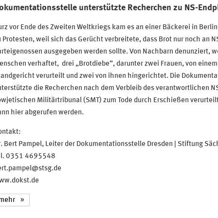
okumentationsstelle unterstützte Recherchen zu NS-Endph
rz vor Ende des Zweiten Weltkriegs kam es an einer Bäckerei in Berli
 Protesten, weil sich das Gerücht verbreitete, dass Brot nur noch an N
arteigenossen ausgegeben werden sollte. Von Nachbarn denunziert, 
nschen verhaftet, drei „Brotdiebe“, darunter zwei Frauen, von einem
andgericht verurteilt und zwei von ihnen hingerichtet. Die Dokumenta
terstützte die Recherchen nach dem Verbleib des verantwortlichen NS
wjetischen Militärtribunal (SMT) zum Tode durch Erschießen verurteil
ann hier abgerufen werden.
ontakt:
. Bert Pampel, Leiter der Dokumentationsstelle Dresden | Stiftung S
el. 0351 4695548
ert.pampel@stsg.de
ww.dokst.de
mehr