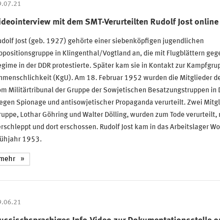
9.07.21
ideointerview mit dem SMT-Verurteilten Rudolf Jost online
dolf Jost (geb. 1927) gehörte einer siebenköpfigen jugendlichen
positionsgruppe in Klingenthal/Vogtland an, die mit Flugblättern geg
gime in der DDR protestierte. Später kam sie in Kontakt zur Kampfgr
nmenschlichkeit (KgU). Am 18. Februar 1952 wurden die Mitglieder d
m Militärtribunal der Gruppe der Sowjetischen Besatzungstruppen in
gen Spionage und antisowjetischer Propaganda verurteilt. Zwei Mitgl
uppe, Lothar Göhring und Walter Dölling, wurden zum Tode verurteilt
rschleppt und dort erschossen. Rudolf Jost kam in das Arbeitslager W
rühjahr 1953.
mehr
9.06.21