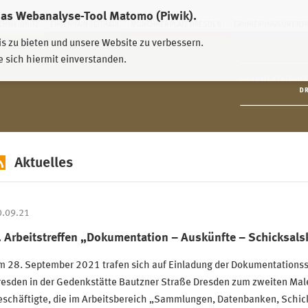
das Webanalyse-Tool Matomo (Piwik).
HWEIDNITZ
EHRENHAIN ZEITHAIN
MÜNCHNER PLATZ DRESDEN
ERINNERUNGSORT TO
is zu bieten und unsere Website zu verbessern.
e sich hiermit einverstanden.
Aktuelles
0.09.21
. Arbeitstreffen „Dokumentation – Auskünfte – Schicksals
m 28. September 2021 trafen sich auf Einladung der Dokumentationss
resden in der Gedenkstätte Bautzner Straße Dresden zum zweiten Mal
eschäftigte, die im Arbeitsbereich „Sammlungen, Datenbanken, Schic