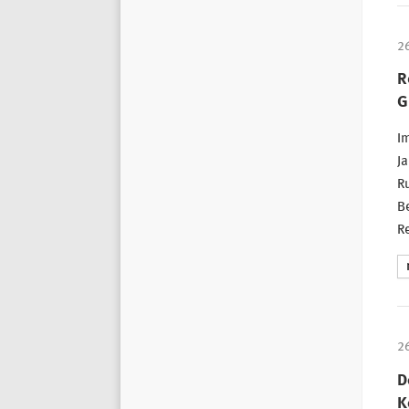
2
R
G
I
Ja
Ru
Be
Re
2
D
K