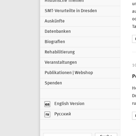
Historische Themen
un
SMT-Verurteilte in Dresden
au
od
Auskünfte
T
Datenbanken
Biografien
Rehabilitierung
Veranstaltungen
1
Publikationen | Webshop
P
Spenden
He
Dr
ru
English Version
Русский