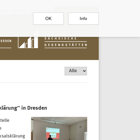
RGAU
BAUTZEN
SACHSENBURG
DOKUMENTATIONSSTELLE
OK
Info
klärung“ in Dresden
telle
e
ksalsklärung