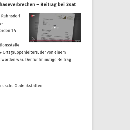
aseverbrechen – Beitrag bei 3sat
n-Rahnsdorf
S-
werden 15
tionsstelle
-Ortsgruppenleiters, der von einem
t worden war. Der fünfminütige Beitrag
ächsische Gedenkstätten