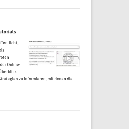
torials
fentlicht,
bis
reten
der Online-
Überblick
trategien zu informieren, mit denen die