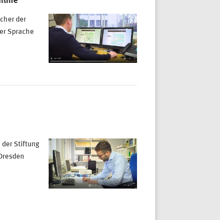
nline
cher der
her Sprache
 der Stiftung
 Dresden