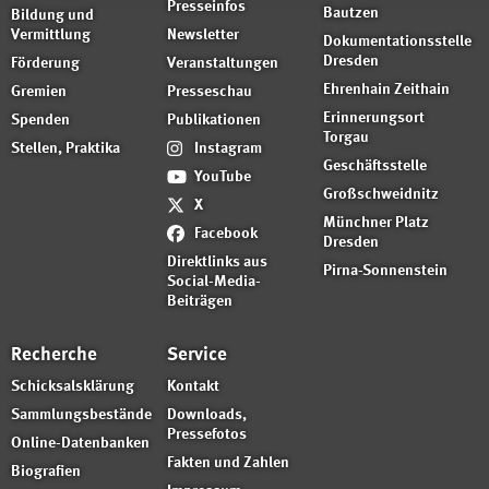
Presseinfos
Bautzen
Bildung und
Vermittlung
Newsletter
Dokumentationsstelle
Dresden
Förderung
Veranstaltungen
Ehrenhain Zeithain
Gremien
Presseschau
Erinnerungsort
Spenden
Publikationen
Torgau
Stellen, Praktika
Instagram
Geschäftsstelle
YouTube
Großschweidnitz
X
Münchner Platz
Facebook
Dresden
Direktlinks aus
Pirna-Sonnenstein
Social-Media-
Beiträgen
Recherche
Service
Schicksalsklärung
Kontakt
Sammlungsbestände
Downloads,
Pressefotos
Online-Datenbanken
Fakten und Zahlen
Biografien