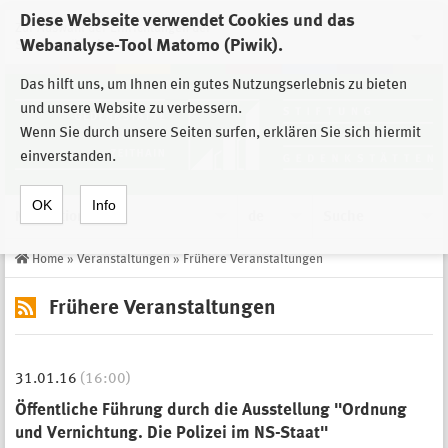
Diese Webseite verwendet Cookies und das
Zur Auswahl der Einrichtungen der
Webanalyse-Tool Matomo (Piwik).
Stiftung Sächsische Gedenkstätten
Das hilft uns, um Ihnen ein gutes Nutzungserlebnis zu bieten
und unsere Website zu verbessern.
Wenn Sie durch unsere Seiten surfen, erklären Sie sich hiermit
einverstanden.
OK
Info
Navigation
de
Suche
Home
»
Veranstaltungen
»
Frühere Veranstaltungen
Frühere Veranstaltungen
31.01.16
(16:00)
Öffentliche Führung durch die Ausstellung "Ordnung
und Vernichtung. Die Polizei im NS-Staat"