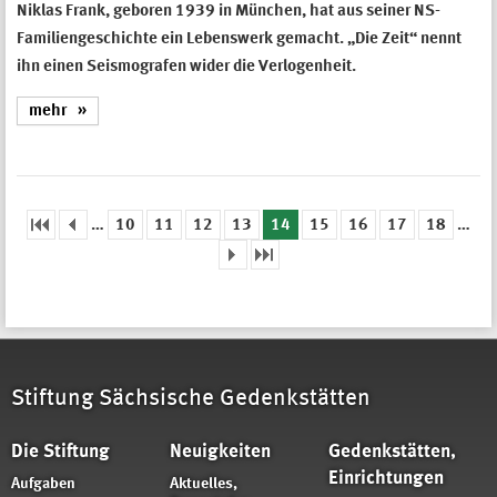
Niklas Frank, geboren 1939 in München, hat aus seiner NS-
Familiengeschichte ein Lebenswerk gemacht. „Die Zeit“ nennt
ihn einen Seismografen wider die Verlogenheit.
mehr
…
10
11
12
13
14
15
16
17
18
…
Seiten
Stiftung Sächsische Gedenkstätten
Die Stiftung
Neuigkeiten
Gedenkstätten,
Einrichtungen
Aufgaben
Aktuelles,