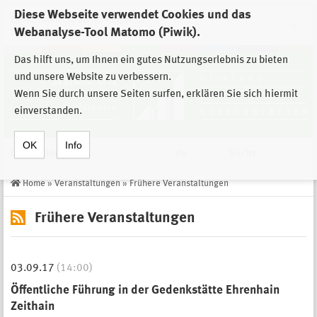
Diese Webseite verwendet Cookies und das
Zur Auswahl der Einrichtungen der
Webanalyse-Tool Matomo (Piwik).
Stiftung Sächsische Gedenkstätten
Das hilft uns, um Ihnen ein gutes Nutzungserlebnis zu bieten
und unsere Website zu verbessern.
Wenn Sie durch unsere Seiten surfen, erklären Sie sich hiermit
einverstanden.
OK
Info
Navigation
de
Suche
Home
»
Veranstaltungen
»
Frühere Veranstaltungen
Frühere Veranstaltungen
03.09.17
(14:00)
Öffentliche Führung in der Gedenkstätte Ehrenhain
Zeithain