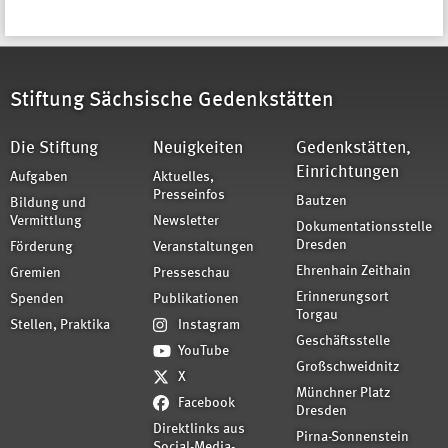
Stiftung Sächsische Gedenkstätten
Die Stiftung
Neuigkeiten
Gedenkstätten,
Einrichtungen
Aufgaben
Aktuelles,
Presseinfos
Bautzen
Bildung und
Vermittlung
Newsletter
Dokumentationsstelle
Dresden
Förderung
Veranstaltungen
Ehrenhain Zeithain
Gremien
Presseschau
Erinnerungsort
Spenden
Publikationen
Torgau
Stellen, Praktika
Instagram
Geschäftsstelle
YouTube
Großschweidnitz
X
Münchner Platz
Facebook
Dresden
Direktlinks aus
Pirna-Sonnenstein
Social-Media-