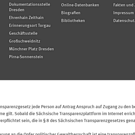
Dokumentationsstelle
Online-Datenbanken
Fakten und 
Dresden
Biografien
Impressum
Ehrenhain Zeithain
Bibliotheken
Datenschut
Erinnerungsort Torgau
Geschäftsstelle
Großschweidnitz
Münchner Platz Dresden
Pirna-Sonnenstein
sparenzgesetz jede Person auf Antrag Anspruch auf Zugang zu den bei
 gilt. Sobald die Sächsische Transparenzplattform im Internet erricht
verpflichtet sein, die in § 8 des Sächsischen Transparenzgesetzes gen
ung an die Opfer politischer Gewaltherrschaft ist eine transparenzpfl