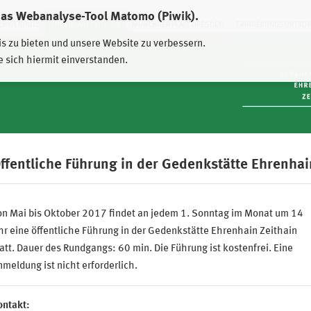
das Webanalyse-Tool Matomo (Piwik).
HWEIDNITZ
EHRENHAIN ZEITHAIN
MÜNCHNER PLATZ DRESDEN
ERINNERUNGSORT TO
is zu bieten und unsere Website zu verbessern.
e sich hiermit einverstanden.
ffentliche Führung in der Gedenkstätte Ehrenhai
on Mai bis Oktober 2017 findet an jedem 1. Sonntag im Monat um 14
r eine öffentliche Führung in der Gedenkstätte Ehrenhain Zeithain
att. Dauer des Rundgangs: 60 min. Die Führung ist kostenfrei. Eine
meldung ist nicht erforderlich.
ontakt: