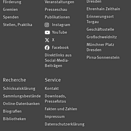
Dresden
Förderung
Veranstaltungen
Ehrenhain Zeithain
Gremien
Presseschau
Erinnerungsort
Spenden
Publikationen
Torgau
Stellen, Praktika
Instagram
Geschäftsstelle
YouTube
Großschweidnitz
X
Münchner Platz
Facebook
Dresden
Direktlinks aus
Pirna-Sonnenstein
Social-Media-
Beiträgen
Recherche
Service
Schicksalsklärung
Kontakt
Sammlungsbestände
Downloads,
Pressefotos
Online-Datenbanken
Fakten und Zahlen
Biografien
Impressum
Bibliotheken
Datenschutzerklärung