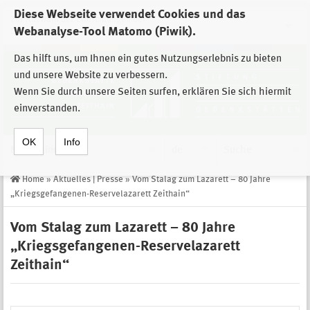
Diese Webseite verwendet Cookies und das
Zur Auswahl der Einrichtungen der
Webanalyse-Tool Matomo (Piwik).
Stiftung Sächsische Gedenkstätten
Das hilft uns, um Ihnen ein gutes Nutzungserlebnis zu bieten
und unsere Website zu verbessern.
Wenn Sie durch unsere Seiten surfen, erklären Sie sich hiermit
einverstanden.
OK
Info
Navigation
de
Suche
Home
»
Aktuelles | Presse
»
Vom Stalag zum Lazarett – 80 Jahre
„Kriegsgefangenen-Reservelazarett Zeithain“
Vom Stalag zum Lazarett – 80 Jahre
„Kriegsgefangenen-Reservelazarett
Zeithain“